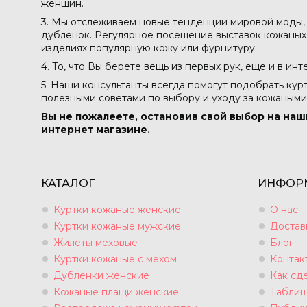
женщин.
3. Мы отслеживаем новые тенденции мировой моды, 
дубленок. Регулярное посещение выставок кожаных м
изделиях популярную кожу или фурнитуру.
4. То, что Вы берете вещь из первых рук, еще и в ин
5. Наши консультанты всегда помогут подобрать кур
полезными советами по выбору и уходу за кожаными
Вы не пожалеете, остановив свой выбор на наш
интернет магазине.
КАТАЛОГ
ИНФОР
Куртки кожаные женские
О нас
Куртки кожаные мужские
Достав
Жилеты меховые
Блог
Куртки кожаные с мехом
Контак
Дубленки женские
Как сде
Кожаные плащи женские
Таблиц