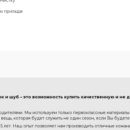
імчистку
х приладів
к и шуб – это возможность купить качественную и не д
водителями. Мы используем только первоклассные материалы -
 вещь, которая будет служить не один сезон, если Вы будете
5 лет. Наш опыт позволяет нам производить отличные кожа