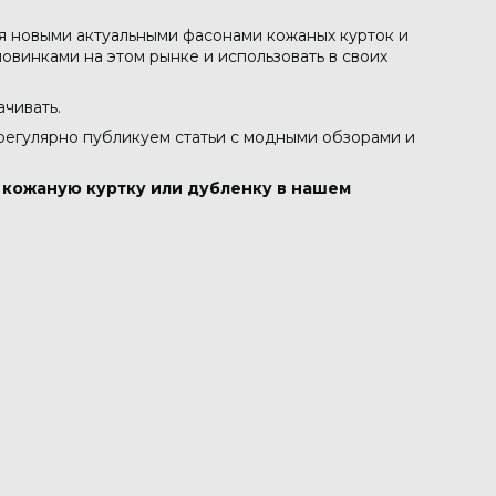
ся новыми актуальными фасонами кожаных курток и
овинками на этом рынке и использовать в своих
ачивать.
 регулярно публикуем статьи с модными обзорами и
в кожаную куртку или дубленку в нашем