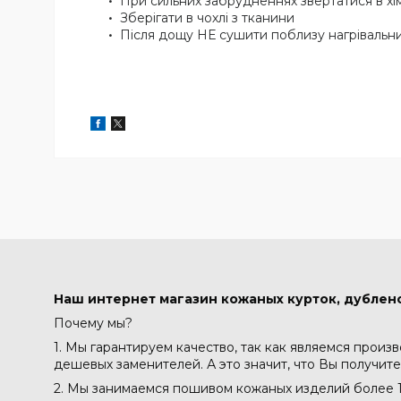
При сильних забрудненнях звертатися в х
Зберігати в чохлі з тканини
Після дощу НЕ сушити поблизу нагрівальни
Наш интернет магазин кожаных курток, дублено
Почему мы?
1. Мы гарантируем качество, так как являемся произ
дешевых заменителей. А это значит, что Вы получите
2. Мы занимаемся пошивом кожаных изделий более 1