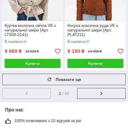
Куртка молочна світла VK з
Косуха класична руда VK з
натуральної шкіри (Арт.
натуральної шкіри (Арт.
LT558-2141)
PLAT211)
В наявності
В наявності
9 660
8 190
₴
₴
13 020 ₴
14 490 ₴
Купити
Купити
Показати ще
1
/ 42
Про нас
100% позитивних з 10 відгуків за рік