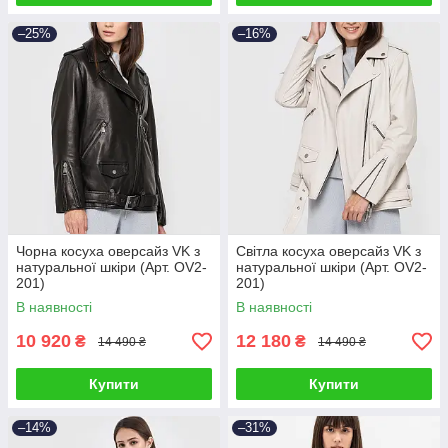
–25%
–16%
Чорна косуха оверсайз VK з
Світла косуха оверсайз VK з
натуральної шкіри (Арт. OV2-
натуральної шкіри (Арт. OV2-
201)
201)
В наявності
В наявності
10 920
12 180
₴
₴
14 490 ₴
14 490 ₴
Купити
Купити
–14%
–31%