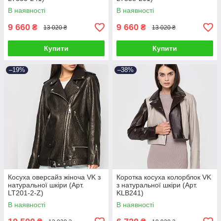
В наявності
В наявності
9 660
9 660
₴
₴
13 020 ₴
13 020 ₴
Купити
Купити
–19%
–38%
Косуха оверсайз жіноча VK з
Коротка косуха колорблок VK
натуральної шкіри (Арт.
з натуральної шкіри (Арт.
LT201-2-Z)
KLB241)
В наявності
В наявності