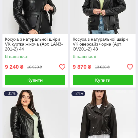
Косуха з натуральної шкіри
Косуха з натуральної шкіри
VK куртка жіноча (Арт. LAN3-
VK оверсайз чорна (Арт.
201-2) 44
OV201-2) 48
В наявності
В наявності
9 240
9 870
₴
₴
10 920 ₴
13 020 ₴
Купити
Купити
–31%
–24%