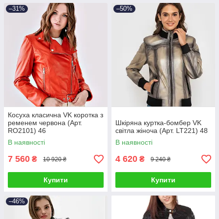
–31%
–50%
Косуха класична VK коротка з
ременем червона (Арт.
Шкіряна куртка-бомбер VK
RO2101) 46
світла жіноча (Арт. LT221) 48
В наявності
В наявності
7 560
4 620
₴
₴
10 920 ₴
9 240 ₴
Купити
Купити
–46%