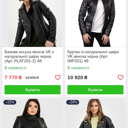
Базова косуха жіноча VK з
Куртка із натуральної шкіри
натуральної шкіри чорна
VK жіноча чорна (Арт.
(Арт. PLAT201-2) 48
IMP201) 48
В наявності
В наявності
7 770
10 920
₴
₴
14 490 ₴
Купити
Купити
–15%
–24%