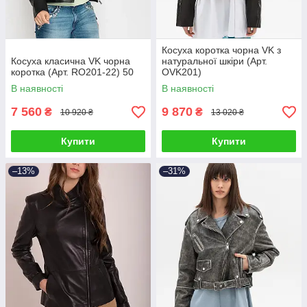
Косуха коротка чорна VK з
Косуха класична VK чорна
натуральної шкіри (Арт.
коротка (Арт. RO201-22) 50
OVK201)
В наявності
В наявності
7 560
9 870
₴
₴
10 920 ₴
13 020 ₴
Купити
Купити
–13%
–31%