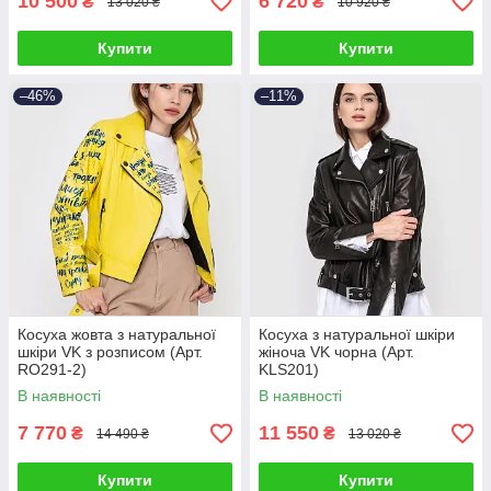
10 500
6 720
₴
₴
13 020 ₴
10 920 ₴
Купити
Купити
–46%
–11%
Косуха жовта з натуральної
Косуха з натуральної шкіри
шкіри VK з розписом (Арт.
жіноча VK чорна (Арт.
RO291-2)
KLS201)
В наявності
В наявності
7 770
11 550
₴
₴
14 490 ₴
13 020 ₴
Купити
Купити