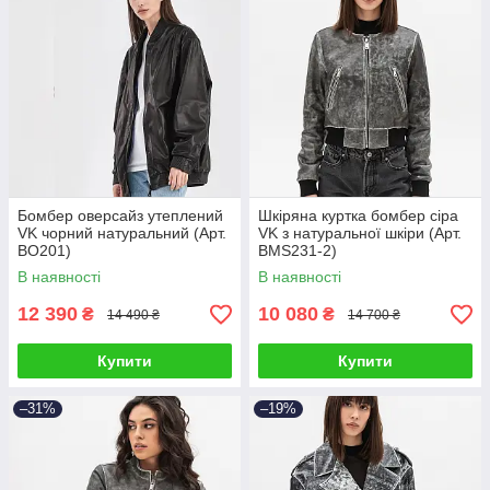
Бомбер оверсайз утеплений
Шкіряна куртка бомбер сіра
VK чорний натуральний (Арт.
VK з натуральної шкіри (Арт.
BO201)
BMS231-2)
В наявності
В наявності
12 390
10 080
₴
₴
14 490 ₴
14 700 ₴
Купити
Купити
–31%
–19%