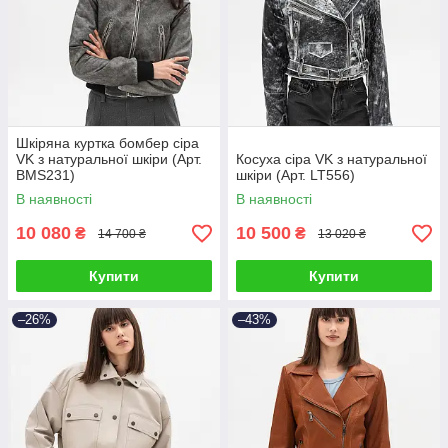
Шкіряна куртка бомбер сіра
VK з натуральної шкіри (Арт.
Косуха сіра VK з натуральної
BMS231)
шкіри (Арт. LT556)
В наявності
В наявності
10 080
10 500
₴
₴
14 700 ₴
13 020 ₴
Купити
Купити
–26%
–43%