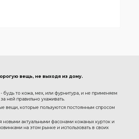
орогую вещь, не выходя из дому.
 будь то кожа, мех, или фурнитура, и не применяем
 за ней правильно ухаживать.
ные вещи, которые пользуются постоянным спросом
ся новыми актуальными фасонами кожаных курток и
овинками на этом рынке и использовать в своих