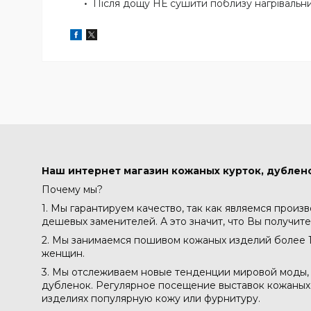
Після дощу НЕ сушити поблизу нагрівальни
Наш интернет магазин кожаных курток, дублено
Почему мы?
1. Мы гарантируем качество, так как являемся произ
дешевых заменителей. А это значит, что Вы получите
2. Мы занимаемся пошивом кожаных изделий более 1
женщин.
3. Мы отслеживаем новые тенденции мировой моды, 
дубленок. Регулярное посещение выставок кожаных м
изделиях популярную кожу или фурнитуру.