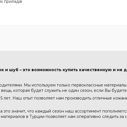
х приладів
к и шуб – это возможность купить качественную и не д
водителями. Мы используем только первоклассные материалы -
 вещь, которая будет служить не один сезон, если Вы будете
5 лет. Наш опыт позволяет нам производить отличные кожа
а это значит, что каждый сезон наш ассортимент пополняет
атериалов в Турции позволяет нам оперативно следить за н