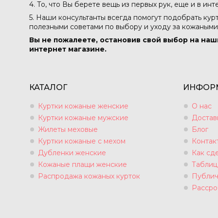
4. То, что Вы берете вещь из первых рук, еще и в ин
5. Наши консультанты всегда помогут подобрать кур
полезными советами по выбору и уходу за кожаными
Вы не пожалеете, остановив свой выбор на наш
интернет магазине.
КАТАЛОГ
ИНФОР
Куртки кожаные женские
О нас
Куртки кожаные мужские
Достав
Жилеты меховые
Блог
Куртки кожаные с мехом
Контак
Дубленки женские
Как сде
Кожаные плащи женские
Таблиц
Распродажа кожаных курток
Публич
Рассро