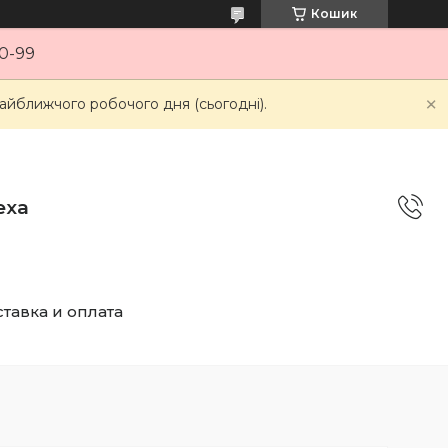
Кошик
0-99
айближчого робочого дня (сьогодні).
еха
тавка и оплата