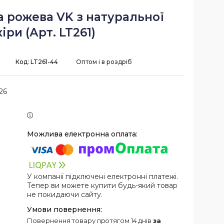
а рожева VK з натуральної
іри (Арт. LT261)
Код:
LT261-44
Оптом і в роздріб
26
У компанії підключені електронні платежі.
Тепер ви можете купити будь-який товар
не покидаючи сайту.
повернення товару протягом 14 днів
за