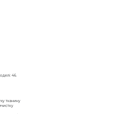
оделі: 46.
уху тканину
імчистку