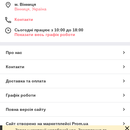
м. Вінниця
популярность в этом сезоне. Поэтому, если вы следите за
Вінниця, Україна
модными тенденциями и любите быть в тренде, выбирайте
меховые жилеты из лисы
.
Контакти
Несомненно, стильным и доступным вариантом будет
черный меховой
жилет из кролика
с воротником из песца.
Сьогодні працює з 10:00 до 18:00
Показати весь графік роботи
Можливо, Ви сумніваєтеся в тому, чи дозволить Вам погода
носити такі безрукавки, тоді Вибирайте просто куртки-
трансформери з відстібними рукавами.
Про нас
Дізнайтеся
який жилет підійде саме Вам
.
Цей розділ знаходиться в стадії доповнення, асортимент
Контакти
постійно розширюється.
Доставка та оплата
Графік роботи
Повна версія сайту
Сайт створено на маркетплейсі
Prom.ua