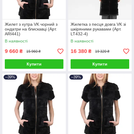
Жилет з хутра VK чорний з
Жилетка з песця довга VK зі
ондатри на блискавці (Арт.
шкіряними рукавами (Арт.
ARI441)
LT432-4)
В наявності
В наявності
9 660
16 380
₴
₴
15 960 ₴
19 320 ₴
Купити
Купити
–39%
–39%