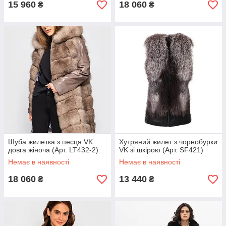
15 960
18 060
₴
₴
Шуба жилетка з песця VK
Хутряний жилет з чорнобурки
довга жіноча (Арт. LT432-2)
VK зі шкірою (Арт. SF421)
Немає в наявності
Немає в наявності
18 060
13 440
₴
₴