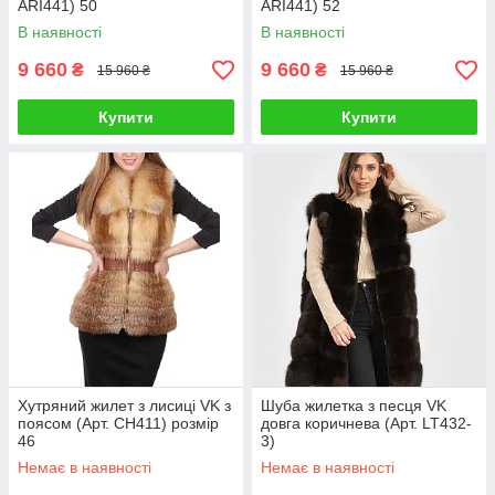
ARI441) 50
ARI441) 52
В наявності
В наявності
9 660
9 660
₴
₴
15 960 ₴
15 960 ₴
Купити
Купити
Хутряний жилет з лисиці VK з
Шуба жилетка з песця VK
поясом (Арт. CH411) розмір
довга коричнева (Арт. LT432-
46
3)
Немає в наявності
Немає в наявності