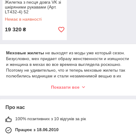
Жилетка з песця довга VK зі
шкіряними рукавами (Арт.
LT432-4) 52
Немає в наявності
19 320
₴
Меховые жилеты
не выходят из моды уже который сезон.
Безусловно, мех придает образу женственности и изящности
и женщина в мехах во все времена выглядела роскошно.
Поэтому не удивительно, что и теперь меховые жилеты так
полюбились модницам и стали незаменимой вещью в их
гардеробе. Сейчас дизайнеры экспериментируют и с
Показати все
фасонами жилетов и с их цветами.
Представляем Вашему вниманию
жилеты из лисы
,
жилеты из кролика
, и, конечно же,
жилеты из
Про нас
чернобурки
.
Меховые жилеты из чернобурки
стали особо популярны
100% позитивних з 10 відгуків за рік
из-за своего длинного черно-белого меха, который не только
красивый, но еще и теплый.
Працює з 18.06.2010
Рыжий мех лисы из-за своей яркости обрел особую