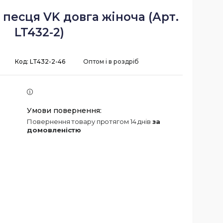
песця VK довга жіноча (Арт.
LT432-2)
Код:
LT432-2-46
Оптом і в роздріб
повернення товару протягом 14 днів
за
домовленістю