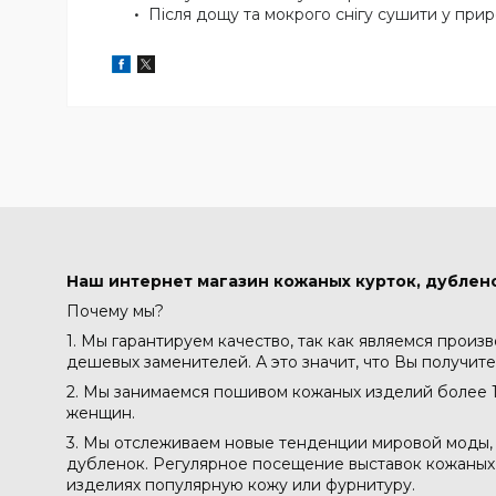
Після дощу та мокрого снігу сушити у при
Наш интернет магазин кожаных курток, дублено
Почему мы?
1. Мы гарантируем качество, так как являемся произ
дешевых заменителей. А это значит, что Вы получите
2. Мы занимаемся пошивом кожаных изделий более 1
женщин.
3. Мы отслеживаем новые тенденции мировой моды, 
дубленок. Регулярное посещение выставок кожаных м
изделиях популярную кожу или фурнитуру.