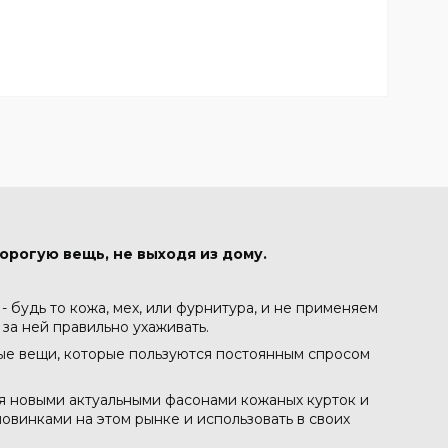
орогую вещь, не выходя из дому.
 будь то кожа, мех, или фурнитура, и не применяем
 за ней правильно ухаживать.
ные вещи, которые пользуются постоянным спросом
ся новыми актуальными фасонами кожаных курток и
овинками на этом рынке и использовать в своих