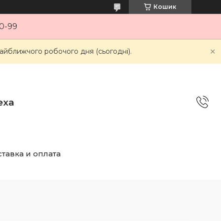
Кошик
0-99
айближчого робочого дня (сьогодні).
еха
тавка и оплата