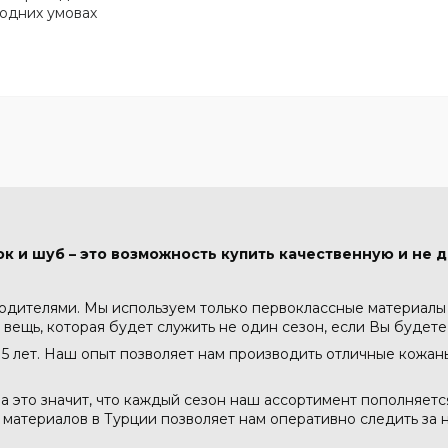
родних умовах
к и шуб – это возможность купить качественную и не д
водителями. Мы используем только первоклассные материалы -
 вещь, которая будет служить не один сезон, если Вы будете
5 лет. Наш опыт позволяет нам производить отличные кожа
а это значит, что каждый сезон наш ассортимент пополняет
атериалов в Турции позволяет нам оперативно следить за н