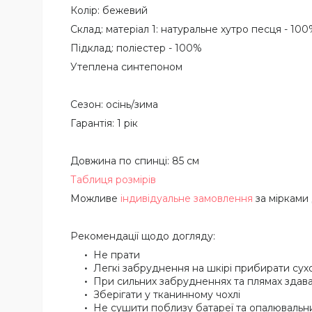
Колір: бежевий
Склад: матеріал 1: натуральне хутро песця - 100
Підклад: поліестер - 100%
Утеплена синтепоном
Сезон: осінь/зима
Гарантія: 1 рік
Довжина по спинці: 85 см
Таблиця розмірів
Можливе
індивідуальне замовлення
за мірками
Рекомендації щодо догляду:
Не прати
Легкі забруднення на шкірі прибирати су
При сильних забрудненнях та плямах здава
Зберігати у тканинному чохлі
Не сушити поблизу батареї та опалювальн