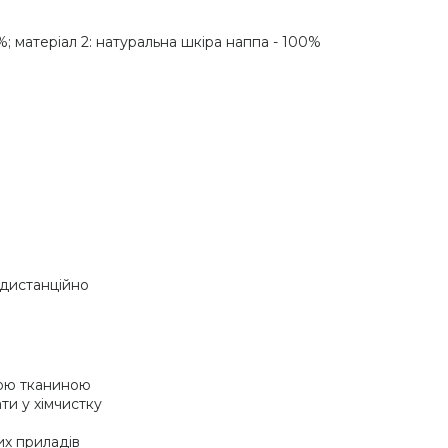
%; матеріал 2: натуральна шкіра наппа - 100%
 дистанційно
хою тканиною
ти у хімчистку
их приладів