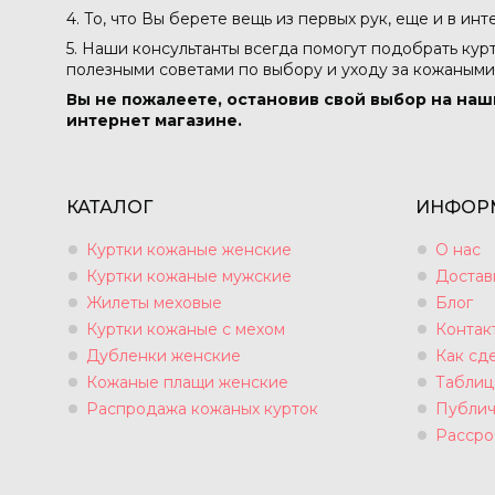
4. То, что Вы берете вещь из первых рук, еще и в ин
5. Наши консультанты всегда помогут подобрать кур
полезными советами по выбору и уходу за кожаными
Вы не пожалеете, остановив свой выбор на наш
интернет магазине.
КАТАЛОГ
ИНФОР
Куртки кожаные женские
О нас
Куртки кожаные мужские
Достав
Жилеты меховые
Блог
Куртки кожаные с мехом
Контак
Дубленки женские
Как сде
Кожаные плащи женские
Таблиц
Распродажа кожаных курток
Публич
Рассро