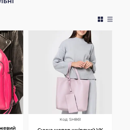
льні
SH861
ожевий