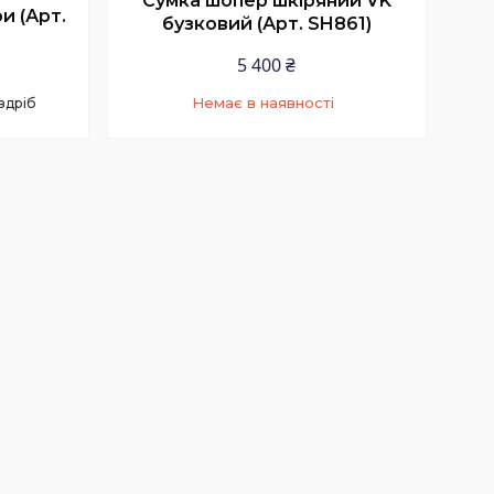
Сумка шопер шкіряний VK
и (Арт.
бузковий (Арт. SH861)
5 400 ₴
Немає в наявності
здріб
+380 (67) 159-00-99