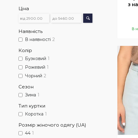
з н
Ціна
В 
Наявність
В наявності
2
Колір
Бузковий
1
Рожевий
1
Чорний
2
Сезон
Зима
1
Тип куртки
Коротка
1
Розмір жіночого одягу (UA)
44
1