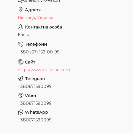
дубленок VK-Fason
Вінниця, Україна
Елена
+380 (67) 159-00-99
http://www.vk-fason.com
+380671590099
+380671590099
+380671590099