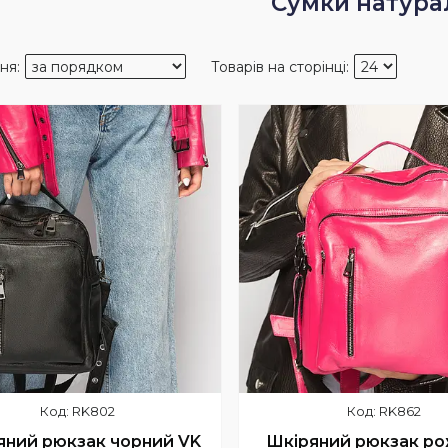
Сумки натура
RK802
RK862
яний рюкзак чорний VK
Шкіряний рюкзак р