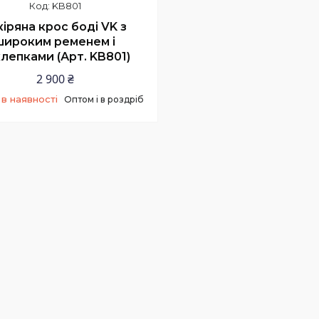
KB801
іряна крос боді VK з
широким ременем і
лепками (Арт. KB801)
2 900 ₴
в наявності
Оптом і в роздріб
+380 (67) 159-00-99