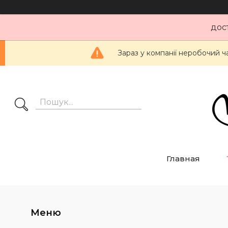
дос
Зараз у компанії неробочий ч
Главная