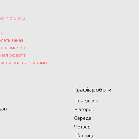
ка и оплата
ты
лать заказ
а размеров
ная оферта
чка и оплата частями
Графік роботи
Понеділок
son
Вівторок
Середа
Четвер
Пʼятниця