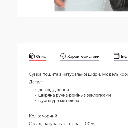
Опис
Характеристики
Інф
Сумка пошита з натуральної шкіри. Модель крос
Деталі:
два відділення
шкіряна ручка-ремінь з заклепками
фурнітура металева
Колір: чорний
Склад: натуральна шкіра - 100%;