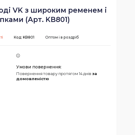
оді VK з широким ременем і
пками (Арт. KB801)
ті
Код:
KB801
Оптом і в роздріб
повернення товару протягом 14 днів
за
домовленістю