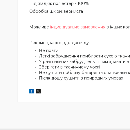
Підкладка: поліестер - 100%
Обробка шкіри: зерниста
Можливе
індивідуальне замовлення
в інших ко
Рекомендації щодо догляду:
Не прати
Легкі забруднення прибирати сухою ткан
У разі сильних забруднень і плям здавати в
Зберігати в тканинному чохлі
Не сушити поблизу батареї та опалювальн
Після дощу сушити в природних умовах