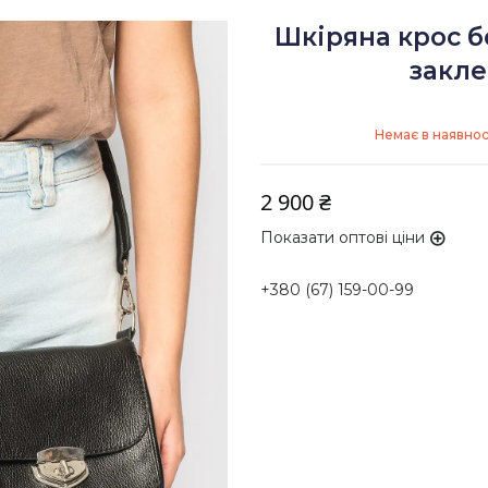
Шкіряна крос б
закле
Немає в наявнос
2 900 ₴
Показати оптові ціни
+380 (67) 159-00-99