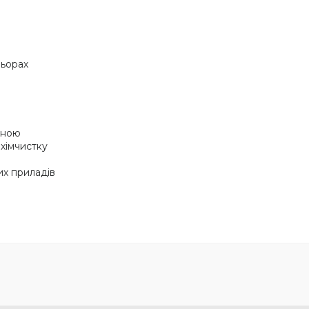
льорах
иною
 хімчистку
их приладів