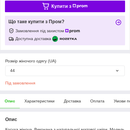
Купити з
Що таке купити з Пром?
Замовлення під захистом
Доступна доставка
Розмір жіночого одягу (UA)
44
Під замовлення
Опис
Характеристики
Доставка
Оплата
Умови п
Опис
Косуха жіноча. Виконана з натуральної матової шкіри. Модель