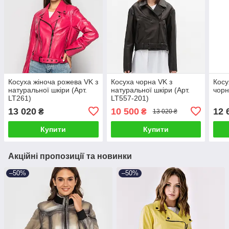
Косуха жіноча рожева VK з
Косуха чорна VK з
Косу
натуральної шкіри (Арт.
натуральної шкіри (Арт.
чорн
LT261)
LT557-201)
13 020
10 500
12 
₴
₴
13 020 ₴
Купити
Купити
Акційні пропозиції та новинки
–50%
–50%