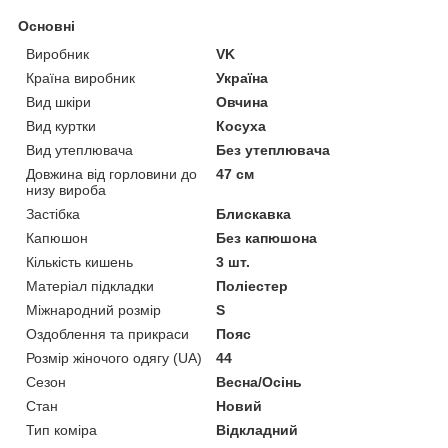
Основні
Виробник
VK
Країна виробник
Україна
Вид шкіри
Овчина
Вид куртки
Косуха
Вид утеплювача
Без утеплювача
Довжина від горловини до
47 см
низу вироба
Застібка
Блискавка
Капюшон
Без капюшона
Кількість кишень
3 шт.
Матеріал підкладки
Поліестер
Міжнародний розмір
S
Оздоблення та прикраси
Пояс
Розмір жіночого одягу (UA)
44
Сезон
Весна/Осінь
Стан
Новий
Тип коміра
Відкладний