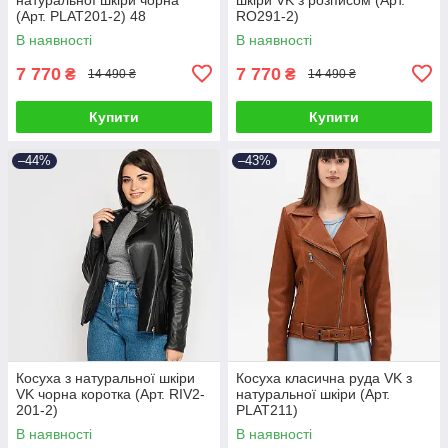
(Арт. PLAT201-2) 48
RO291-2)
В наявності
В наявності
7 770
7 770
₴
₴
14 490 ₴
14 490 ₴
Купити
Купити
–44%
–43%
Косуха з натуральної шкіри
Косуха класична руда VK з
VK чорна коротка (Арт. RIV2-
натуральної шкіри (Арт.
201-2)
PLAT211)
В наявності
В наявності