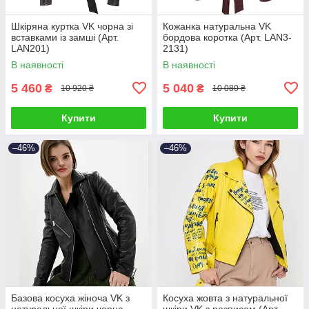
Шкіряна куртка VK чорна зі
Кожанка натуральна VK
вставками із замші (Арт.
бордова коротка (Арт. LAN3-
LAN201)
2131)
В наявності
В наявності
5 460
5 040
₴
₴
10 920 ₴
10 080 ₴
Купити
Купити
–46%
–46%
Базова косуха жіноча VK з
Косуха жовта з натуральної
натуральної шкіри чорна
шкіри VK з розписом (Арт.