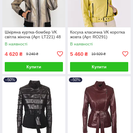
Шкіряна куртка-бомбер VK
Косуха класична VK коротка
світла жіноча (Арт. LT221) 48
жовта (Арт. RO291)
В наявності
В наявності
4 620
5 460
₴
₴
9 240 ₴
10 920 ₴
Купити
Купити
–50%
–50%