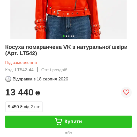
Косуха помаранчева VK з натуральної шкіри
(Арт. LT542)
Під замовлення
Код: LT542-44
Опт і роздріб
Відправка з
18 серпня 2026
13 440
₴
9 450 ₴
від 2 шт.
Купити
або