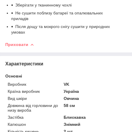
Зберігати у тканинному чохлі
Не сушити поблизу батареї та опалювальних
приладів
Після дощу та мокрого снігу сушити у природних
умовах
Приховати
Характеристики
Основні
Виробник
VK
Країна виробник
Україна
Вид шкіри
Овчина
Довжина від горловини до
58 см
низу вироба
Застібка
Блискавка
Капюшон
Знімний
Кількість кишень
2 шт.