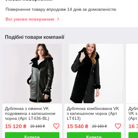
Повернення товару впродовж 14 днів за домовленістю
Всі умови повернення
Подібні товари компанії
Дублянка з овчини VK
Дублянка комбінована VK
Дубл
подовжена з капюшоном
з капюшоном чорна (Арт.
VK з
чорна (Арт. LT436-BL)
LT413)
(Арт
15 120
15 540
16 
₴
₴
20 160 ₴
20 160 ₴
Купити
Купити