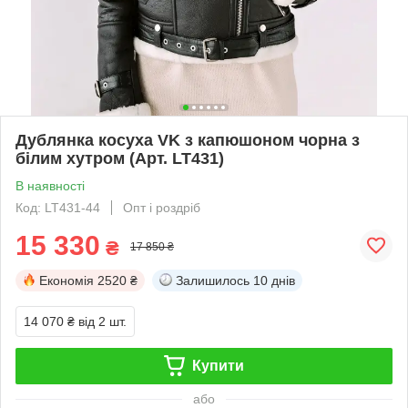
Дублянка косуха VK з капюшоном чорна з
білим хутром (Арт. LT431)
В наявності
Код: LT431-44
Опт і роздріб
15 330
₴
17 850 ₴
Економія
2520 ₴
Залишилось
10 днів
14 070 ₴
від 2 шт.
Купити
або