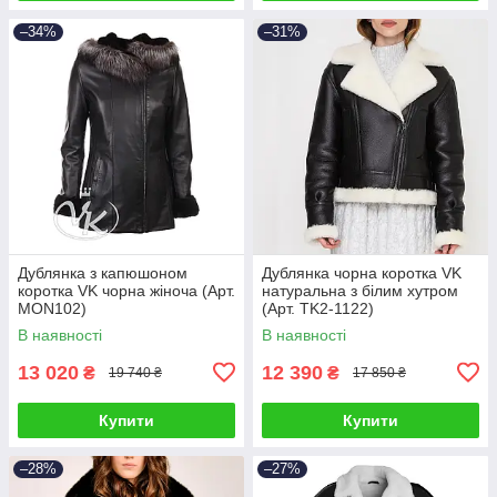
–34%
–31%
Дублянка з капюшоном
Дублянка чорна коротка VK
коротка VK чорна жіноча (Арт.
натуральна з білим хутром
MON102)
(Арт. TK2-1122)
В наявності
В наявності
13 020
12 390
₴
₴
19 740 ₴
17 850 ₴
Купити
Купити
–28%
–27%