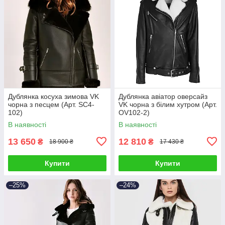
Дублянка косуха зимова VK
Дублянка авіатор оверсайз
чорна з песцем (Арт. SC4-
VK чорна з білим хутром (Арт.
102)
OV102-2)
В наявності
В наявності
13 650
12 810
₴
₴
18 900 ₴
17 430 ₴
Купити
Купити
–25%
–24%