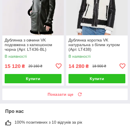
Дублянка з овчини VK
Дублянка коротка VK
подовжена з капюшоном
натуральна з білим хутром
чорна (Арт. LT436-BL)
(Арт. LT438)
В наявності
В наявності
15 120
14 280
₴
₴
20 160 ₴
18 900 ₴
Купити
Купити
Показати ще
Про нас
100% позитивних з 10 відгуків за рік