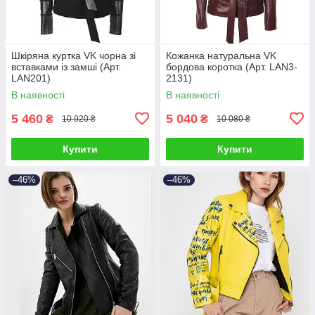
Шкіряна куртка VK чорна зі
Кожанка натуральна VK
вставками із замші (Арт.
бордова коротка (Арт. LAN3-
LAN201)
2131)
В наявності
В наявності
5 460
5 040
₴
₴
10 920 ₴
10 080 ₴
Купити
Купити
–46%
–46%