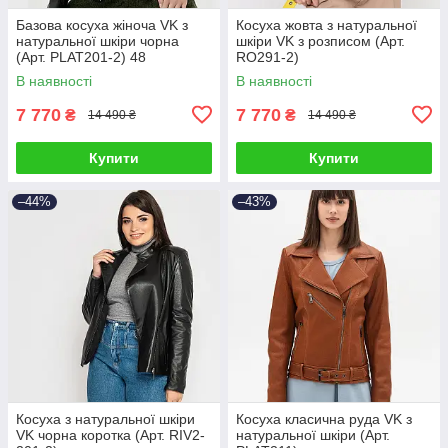
Базова косуха жіноча VK з
Косуха жовта з натуральної
натуральної шкіри чорна
шкіри VK з розписом (Арт.
(Арт. PLAT201-2) 48
RO291-2)
В наявності
В наявності
7 770
7 770
₴
₴
14 490 ₴
14 490 ₴
Купити
Купити
–44%
–43%
Косуха з натуральної шкіри
Косуха класична руда VK з
VK чорна коротка (Арт. RIV2-
натуральної шкіри (Арт.