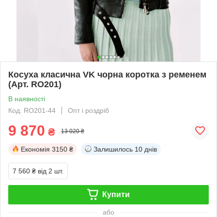
Косуха класична VK чорна коротка з ременем
(Арт. RO201)
В наявності
Код: RO201-44
Опт і роздріб
9 870
₴
13 020 ₴
Економія
3150 ₴
Залишилось
10 днів
7 560 ₴
від 2 шт.
Купити
або