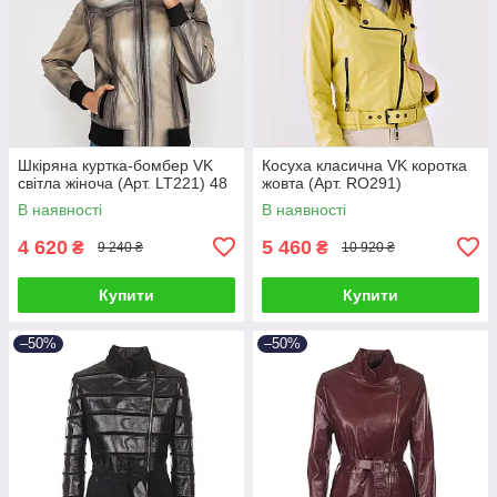
Шкіряна куртка-бомбер VK
Косуха класична VK коротка
світла жіноча (Арт. LT221) 48
жовта (Арт. RO291)
В наявності
В наявності
4 620
5 460
₴
₴
9 240 ₴
10 920 ₴
Купити
Купити
–50%
–50%