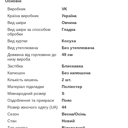
Основні
Виробник
VK
Країна виробник
Україна
Вид шкіри
Овчина
Вид шкіри за способом
Гладка
обробки
Вид куртки
Косуха
Вид утеплювача
Без утеплювача
Довжина від горловини до
49 см
низу вироба
Застібка
Блискавка
Капюшон
Без капюшона
Кількість кишень
2 шт.
Матеріал підкладки
Поліестер
Міжнародний розмір
S
Оздоблення та прикраси
Пояс
Розмір жіночого одягу (UA)
44
Сезон
Весна/Осінь
Стан
Новий
Тип коміра
Відкладний