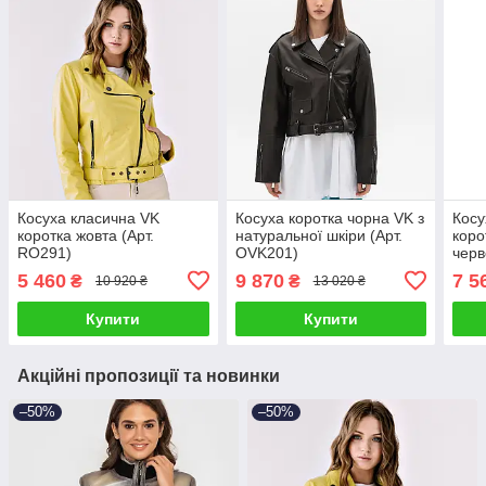
Косуха класична VK
Косуха коротка чорна VK з
Косу
коротка жовта (Арт.
натуральної шкіри (Арт.
коро
RO291)
OVK201)
черв
5 460
9 870
7 5
₴
₴
10 920 ₴
13 020 ₴
Купити
Купити
Акційні пропозиції та новинки
–50%
–50%