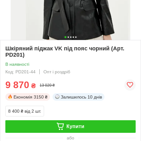
Шкіряний піджак VK під пояс чорний (Арт.
PD201)
В наявності
Код: PD201-44
Опт і роздріб
9 870
₴
13 020 ₴
Економія
3150 ₴
Залишилось
10 днів
8 400 ₴
від 2 шт.
Купити
або