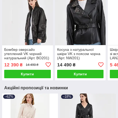
Бомбер оверсайз
Косуха з натуральної
Шкір
утеплений VK чорний
шкіри VK з поясом чорна
зі в
натуральний (Арт. BO201)
(Арт. NW201)
LAN
12 390
14 490
5 4
₴
₴
14 490 ₴
Купити
Купити
Акційні пропозиції та новинки
–62%
–18%