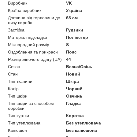
Виробник
VK
Країна виробник
Україна
Довжина від горловини до
68 см
низу вироба
Застібка
Гудзики
Матеріал підкладки
Поліестер
Міжнародний розмір
S
Оздоблення та прикраси
Пояс
Розмір жіночого одягу (UA)
44
Сезон
Весна/Осінь
Стан
Новий
Тип тканини
Шкіра
Колір
Чорний
Тип шкіри
Овчина
Тип шкіри за способом
Гладка
обробки
Тип куртки
Коротка
Тип утеплювача
Без утеплювача
Капюшон
Без капюшона