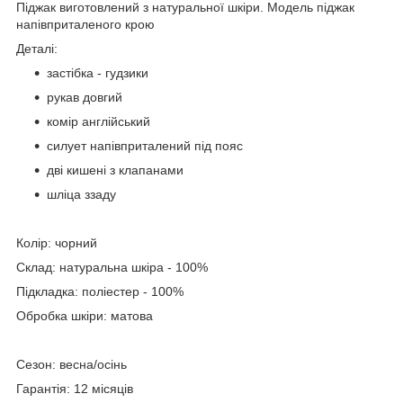
Піджак виготовлений з натуральної шкіри. Модель піджак
напівприталеного крою
Деталі:
застібка - гудзики
рукав довгий
комір англійський
силует напівприталений під пояс
дві кишені з клапанами
шліца ззаду
Колір: чорний
Склад: натуральна шкіра - 100%
Підкладка: поліестер - 100%
Обробка шкіри: матова
Сезон: весна/осінь
Гарантія: 12 місяців