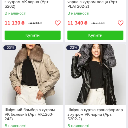
з хутром VK чорна (Арт.
чорна з хутром песця (Арт.
S202)
PLAT202-2)
В наявності
В наявності
11 130
11 340
₴
₴
14 490 ₴
14 700 ₴
Купити
Купити
–23%
–23%
Шкіряний бомбер з хутром
Шкіряна куртка трансформер
VK бежевий (Арт. VK1260-
з хутром VK чорна (Арт.
242)
S202-2)
В наявності
В наявності