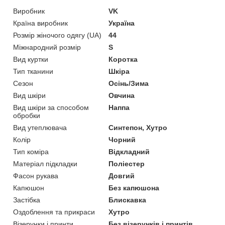
Виробник
VK
Країна виробник
Україна
Розмір жіночого одягу (UA)
44
Міжнародний розмір
S
Вид куртки
Коротка
Тип тканини
Шкіра
Сезон
Осінь/Зима
Вид шкіри
Овчина
Вид шкіри за способом
Наппа
обробки
Вид утеплювача
Синтепон, Хутро
Колір
Чорний
Тип коміра
Відкладний
Матеріал підкладки
Поліестер
Фасон рукава
Довгий
Капюшон
Без капюшона
Застібка
Блискавка
Оздоблення та прикраси
Хутро
Візерунки і принти
Без візерунків і принтів