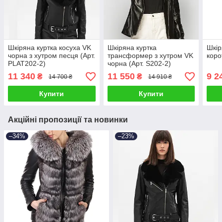
Шкіряна куртка косуха VK
Шкіряна куртка
Шкір
чорна з хутром песця (Арт.
трансформер з хутром VK
коро
PLAT202-2)
чорна (Арт. S202-2)
11 340
11 550
9 2
₴
₴
14 700 ₴
14 910 ₴
Купити
Купити
Акційні пропозиції та новинки
–34%
–23%