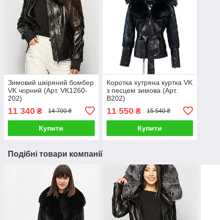
Зимовий шкіряний бомбер
Коротка хутряна куртка VK
VK чорний (Арт. VK1260-
з песцем зимова (Арт.
202)
B202)
11 340
11 550
₴
₴
14 700 ₴
15 540 ₴
Купити
Купити
Подібні товари компанії