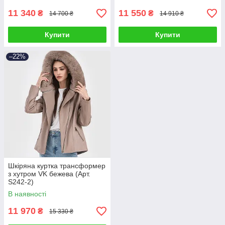
11 340
11 550
₴
₴
14 700 ₴
14 910 ₴
Купити
Купити
–22%
Шкіряна куртка трансформер
з хутром VK бежева (Арт.
S242-2)
В наявності
11 970
₴
15 330 ₴