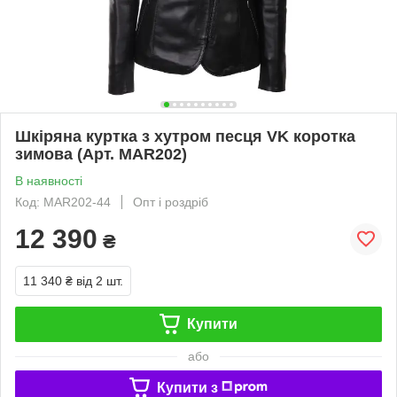
Шкіряна куртка з хутром песця VK коротка
зимова (Арт. MAR202)
В наявності
Код: MAR202-44
Опт і роздріб
12 390
₴
11 340 ₴
від 2 шт.
Купити
або
Купити з