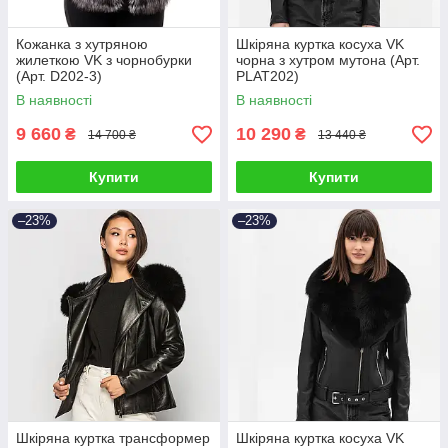
Кожанка з хутряною
Шкіряна куртка косуха VK
жилеткою VK з чорнобурки
чорна з хутром мутона (Арт.
(Арт. D202-3)
PLAT202)
В наявності
В наявності
9 660
10 290
₴
₴
14 700 ₴
13 440 ₴
Купити
Купити
–23%
–23%
Шкіряна куртка трансформер
Шкіряна куртка косуха VK