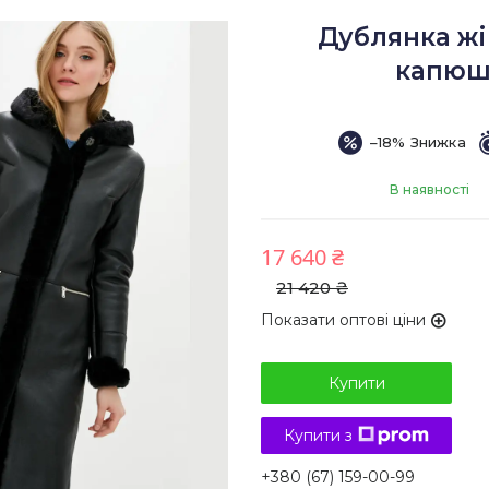
Дублянка жі
капюшо
–18%
В наявності
17 640 ₴
21 420 ₴
Показати оптові ціни
Купити
Купити з
+380 (67) 159-00-99