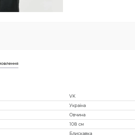
мовлення
VK
Україна
Овчина
108 см
Блискавка