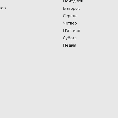
Понеділок
son
Вівторок
Середа
Четвер
Пʼятниця
Субота
Неділя