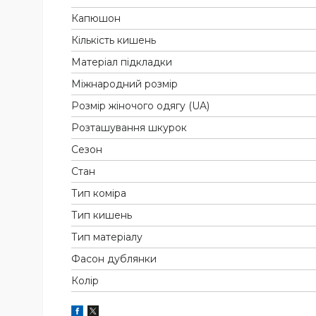
Капюшон
Кількість кишень
Матеріал підкладки
Міжнародний розмір
Розмір жіночого одягу (UA)
Розташування шкурок
Сезон
Стан
Тип коміра
Тип кишень
Тип матеріалу
Фасон дублянки
Колір