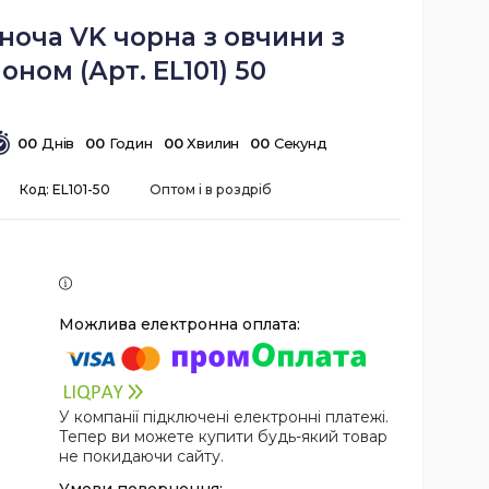
ноча VK чорна з овчини з
ном (Арт. EL101) 50
0
0
Днів
0
0
Годин
0
0
Хвилин
0
0
Секунд
Код:
EL101-50
Оптом і в роздріб
У компанії підключені електронні платежі.
Тепер ви можете купити будь-який товар
не покидаючи сайту.