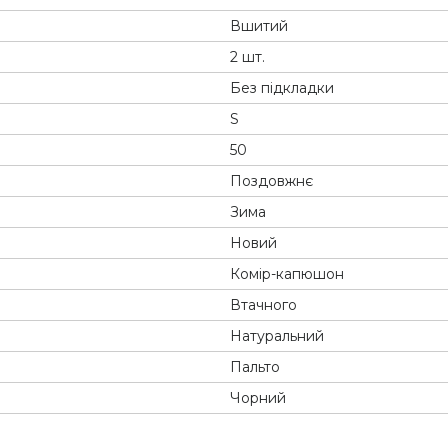
Вшитий
2 шт.
Без підкладки
S
50
Поздовжнє
Зима
Новий
Комір-капюшон
Втачного
Натуральний
Пальто
Чорний