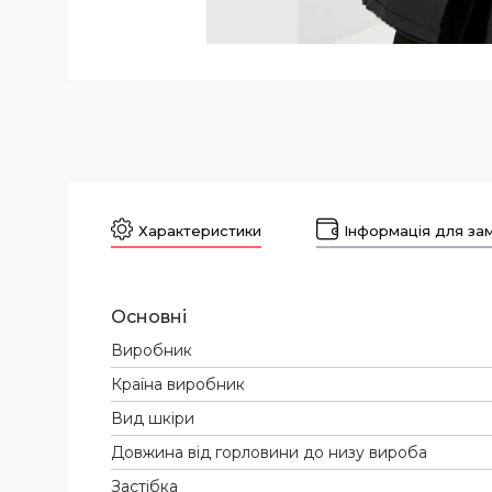
Характеристики
Інформація для за
Основні
Виробник
Країна виробник
Вид шкіри
Довжина від горловини до низу вироба
Застібка