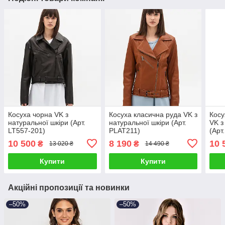
Косуха чорна VK з
Косуха класична руда VK з
Косу
натуральної шкіри (Арт.
натуральної шкіри (Арт.
VK з
LT557-201)
PLAT211)
(Арт
10 500
8 190
10 
₴
₴
13 020 ₴
14 490 ₴
Купити
Купити
Акційні пропозиції та новинки
–50%
–50%