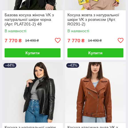
Базова косуха жіноча VK з
Косуха жовта з натуральної
натуральної шкіри чорна
шкіри VK з розписом (Арт.
(Арт. PLAT201-2) 48
RO291-2)
В наявності
В наявності
7 770
7 770
₴
₴
14 490 ₴
14 490 ₴
Купити
Купити
–44%
–43%
Косуха з натуральної шкіри
Косуха класична руда VK з