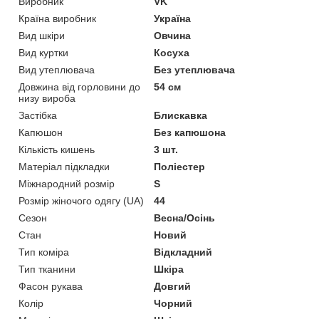
Виробник
VK
Країна виробник
Україна
Вид шкіри
Овчина
Вид куртки
Косуха
Вид утеплювача
Без утеплювача
Довжина від горловини до
54 см
низу вироба
Застібка
Блискавка
Капюшон
Без капюшона
Кількість кишень
3 шт.
Матеріал підкладки
Поліестер
Міжнародний розмір
S
Розмір жіночого одягу (UA)
44
Сезон
Весна/Осінь
Стан
Новий
Тип коміра
Відкладний
Тип тканини
Шкіра
Фасон рукава
Довгий
Колір
Чорний