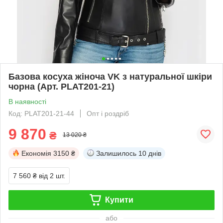
Базова косуха жіноча VK з натуральної шкіри
чорна (Арт. PLAT201-21)
В наявності
Код: PLAT201-21-44
Опт і роздріб
9 870
₴
13 020 ₴
Економія
3150 ₴
Залишилось
10 днів
7 560 ₴
від 2 шт.
Купити
або