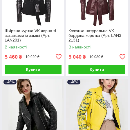
Шкіряна куртка VK чорна зі
Кожанка натуральна VK
вставками із замші (Арт.
бордова коротка (Арт. LAN3-
LAN201)
2131)
В наявності
В наявності
5 460
5 040
₴
₴
10 920 ₴
10 080 ₴
Купити
Купити
–46%
–46%