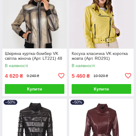
Шкіряна куртка-бомбер VK
Косуха класична VK коротка
світла жіноча (Арт. LT221) 48
жовта (Арт. RO291)
В наявності
В наявності
4 620
5 460
₴
₴
9 240 ₴
10 920 ₴
Купити
Купити
–50%
–50%