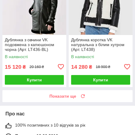
Дублянка з овчини VK
Дублянка коротка VK
подовжена з капюшоном
натуральна з білим хутром
чорна (Арт. LT436-BL)
(Арт. LT438)
В наявності
В наявності
15 120
14 280
₴
₴
20 160 ₴
18 900 ₴
Купити
Купити
Показати ще
Про нас
100% позитивних з 10 відгуків за рік