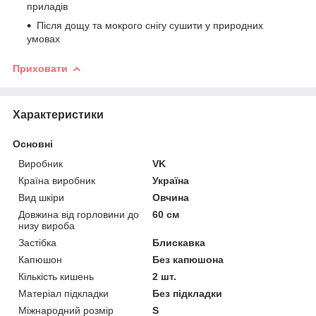
приладів
Після дощу та мокрого снігу сушити у природних
умовах
Приховати
Характеристики
Основні
Виробник
VK
Країна виробник
Україна
Вид шкіри
Овчина
Довжина від горловини до
60 см
низу вироба
Застібка
Блискавка
Капюшон
Без капюшона
Кількість кишень
2 шт.
Матеріал підкладки
Без підкладки
Міжнародний розмір
S