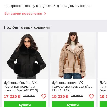
Повернення товару впродовж 14 днів за домовленістю
Всі умови повернення
Подібні товари компанії
Дублянка бомбер VK
Дублянка жіноча VK
Дубл
чорна натуральна з
натуральна кремова (Арт.
нату
овчини (Арт. FN102-3)
LT554 -142)
(Арт
17 220
15 330
16 
₴
₴
19 740 ₴
17 850 ₴
Купити
Купити