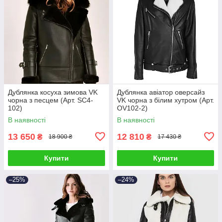
Дублянка косуха зимова VK
Дублянка авіатор оверсайз
чорна з песцем (Арт. SC4-
VK чорна з білим хутром (Арт.
102)
OV102-2)
В наявності
В наявності
13 650
12 810
₴
₴
18 900 ₴
17 430 ₴
Купити
Купити
–25%
–24%