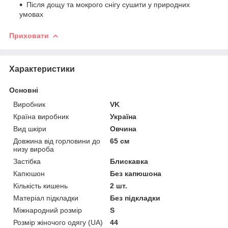
Після дощу та мокрого снігу сушити у природних
умовах
Приховати
Характеристики
Основні
Виробник
VK
Країна виробник
Україна
Вид шкіри
Овчина
Довжина від горловини до
65 см
низу вироба
Застібка
Блискавка
Капюшон
Без капюшона
Кількість кишень
2 шт.
Матеріал підкладки
Без підкладки
Міжнародний розмір
S
Розмір жіночого одягу (UA)
44