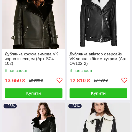
Дублянка косуха зимова VK
Дублянка авіатор оверсайз
чорна з песцем (Арт. SC4-
VK чорна з білим хутром (Арт.
102)
OV102-2)
В наявності
В наявності
13 650
12 810
₴
₴
18 900 ₴
17 430 ₴
Купити
Купити
–25%
–24%