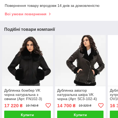
Повернення товару впродовж 14 днів за домовленістю
Всі умови повернення
Подібні товари компанії
Дублянка бомбер VK
Дублянка авіатор
Дубл
чорна натуральна з
натуральна шкіра VK
хутр
овчини (Арт. FN102-3)
чорна (Арт. SС3-102-4)
OV1
17 220
14 700
16 
₴
₴
19 740 ₴
19 320 ₴
Купити
Купити