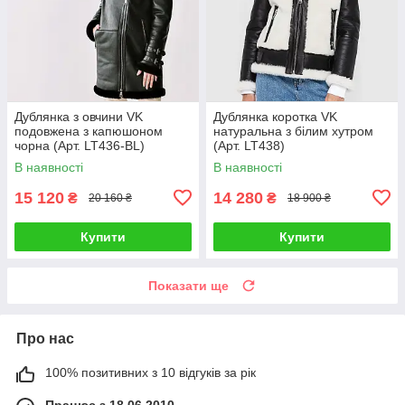
Дублянка з овчини VK
Дублянка коротка VK
подовжена з капюшоном
натуральна з білим хутром
чорна (Арт. LT436-BL)
(Арт. LT438)
В наявності
В наявності
15 120
14 280
₴
₴
20 160 ₴
18 900 ₴
Купити
Купити
Показати ще
Про нас
100% позитивних з 10 відгуків за рік
Працює з 18.06.2010