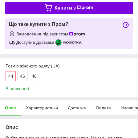
Купити з
Що таке купити з Пром?
Замовлення під захистом
Доступна доставка
Розмір жіночого одягу (UA)
44
46
48
В наявності
Опис
Характеристики
Доставка
Оплата
Умови п
Опис
Дублянка виконана з натурального хутра. Модель авіатор