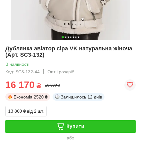
Дублянка авіатор сіра VK натуральна жіноча
(Арт. SC3-132)
В наявності
Код: SC3-132-44
Опт і роздріб
16 170
₴
18 690 ₴
Економія
2520 ₴
Залишилось
12 днів
13 860 ₴
від 2 шт.
Купити
або