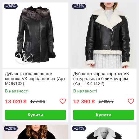
–34%
–31%
Дублянка з капюшоном
Дублянка чорна коротка VK
коротка VK чорна жіноча (Арт.
натуральна з білим хутром
MON102)
(Арт. TK2-1122)
В наявності
В наявності
13 020
12 390
₴
₴
19 740 ₴
17 850 ₴
Купити
Купити
–28%
–27%