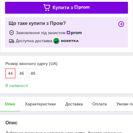
Купити з
Що таке купити з Пром?
Замовлення під захистом
Доступна доставка
Розмір жіночого одягу (UA)
44
46
48
В наявності
Опис
Характеристики
Доставка
Оплата
Умови п
Опис
Дублянка виконана з натурального хутра. Зимова косуха на