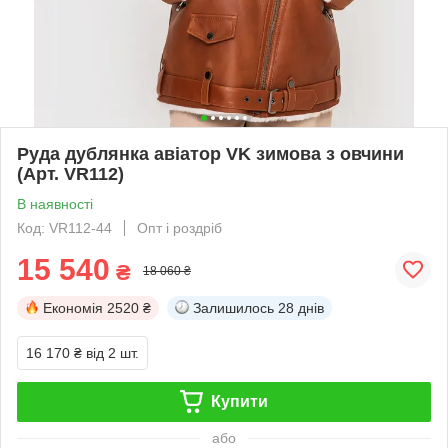
Руда дублянка авіатор VK зимова з овчини
(Арт. VR112)
В наявності
Код: VR112-44
Опт і роздріб
15 540
₴
18 060 ₴
Економія
2520 ₴
Залишилось
28 днів
16 170 ₴
від 2 шт.
Купити
або