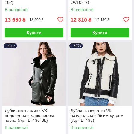
102)
OV102-2)
В наявності
В наявності
13 650
12 810
₴
₴
18 900 ₴
17 430 ₴
Купити
Купити
–25%
–24%
Дублянка з овчини VK
Дублянка коротка VK
подовжена з капюшоном
натуральна з білим хутром
чорна (Арт. LT436-BL)
(Арт. LT438)
В наявності
В наявності