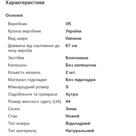
Характеристики
Основні
Виробник
VK
Країна виробник
Україна
Вид шкіри
Овчина
Довжина від горловини до
67 см
низу вироба
Застібка
Блискавка
Капюшон
Без капюшона
Кількість кишень
2 шт.
Матеріал підкладки
Без підкладки
Міжнародний розмір
S
Оздоблення та прикраси
Хутро
Розмір жіночого одягу (UA)
44
Сезон
Зима
Стан
Новий
Тип коміра
Відкладний
Тип матеріалу
Натуральний