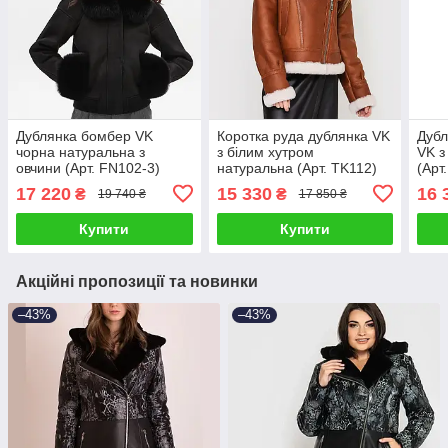
Дублянка бомбер VK
Коротка руда дублянка VK
Дубл
чорна натуральна з
з білим хутром
VK з
овчини (Арт. FN102-3)
натуральна (Арт. TK112)
(Арт
17 220
15 330
16 
₴
₴
19 740 ₴
17 850 ₴
Купити
Купити
Акційні пропозиції та новинки
–43%
–43%