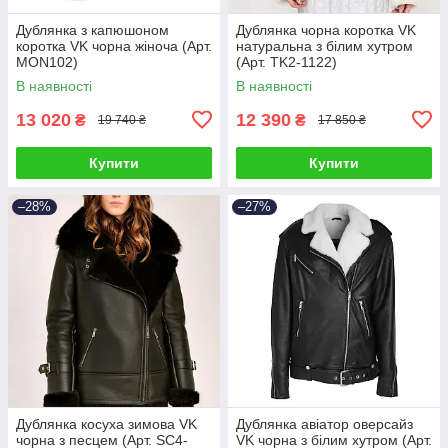
Дублянка з капюшоном
Дублянка чорна коротка VK
коротка VK чорна жіноча (Арт.
натуральна з білим хутром
MON102)
(Арт. TK2-1122)
В наявності
В наявності
13 020
12 390
₴
₴
19 740 ₴
17 850 ₴
Купити
Купити
–28%
–27%
Дублянка косуха зимова VK
Дублянка авіатор оверсайз
чорна з песцем (Арт. SC4-
VK чорна з білим хутром (Арт.