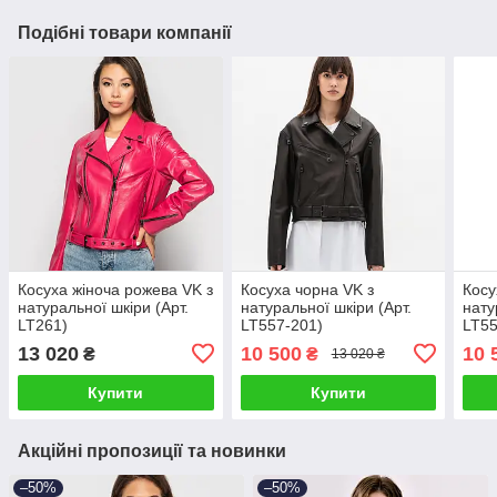
Подібні товари компанії
Косуха жіноча рожева VK з
Косуха чорна VK з
Косу
натуральної шкіри (Арт.
натуральної шкіри (Арт.
нату
LT261)
LT557-201)
LT55
13 020
10 500
10 
₴
₴
13 020 ₴
Купити
Купити
Акційні пропозиції та новинки
–50%
–50%