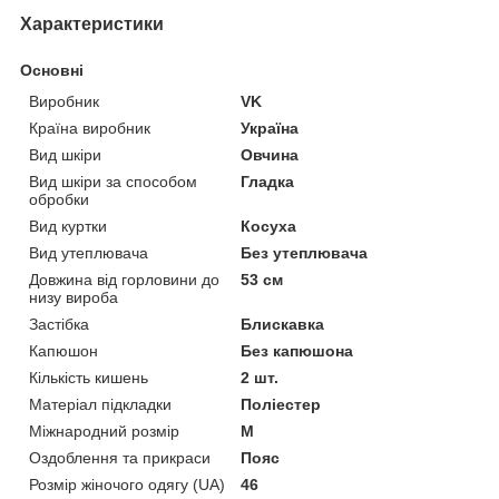
Характеристики
Основні
Виробник
VK
Країна виробник
Україна
Вид шкіри
Овчина
Вид шкіри за способом
Гладка
обробки
Вид куртки
Косуха
Вид утеплювача
Без утеплювача
Довжина від горловини до
53 см
низу вироба
Застібка
Блискавка
Капюшон
Без капюшона
Кількість кишень
2 шт.
Матеріал підкладки
Поліестер
Міжнародний розмір
M
Оздоблення та прикраси
Пояс
Розмір жіночого одягу (UA)
46