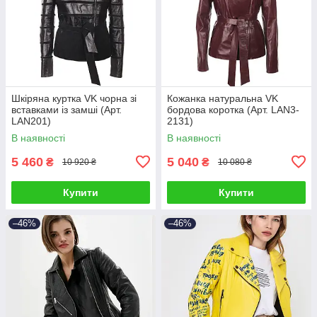
Шкіряна куртка VK чорна зі
Кожанка натуральна VK
вставками із замші (Арт.
бордова коротка (Арт. LAN3-
LAN201)
2131)
В наявності
В наявності
5 460
5 040
₴
₴
10 920 ₴
10 080 ₴
Купити
Купити
–46%
–46%