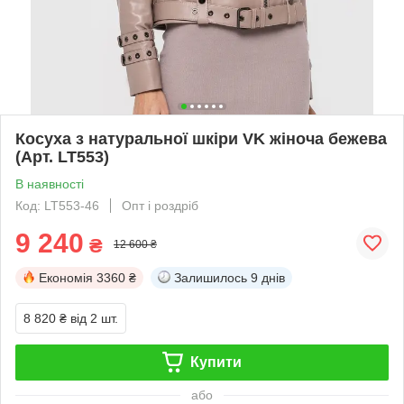
Косуха з натуральної шкіри VK жіноча бежева
(Арт. LT553)
В наявності
Код: LT553-46
Опт і роздріб
9 240
₴
12 600 ₴
Економія
3360 ₴
Залишилось
9 днів
8 820 ₴
від 2 шт.
Купити
або