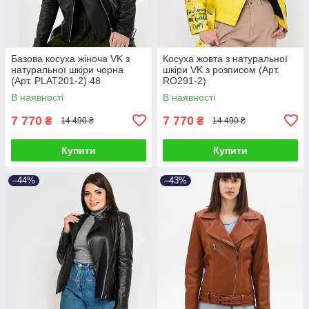
Базова косуха жіноча VK з
Косуха жовта з натуральної
натуральної шкіри чорна
шкіри VK з розписом (Арт.
(Арт. PLAT201-2) 48
RO291-2)
В наявності
В наявності
7 770
7 770
₴
₴
14 490 ₴
14 490 ₴
Купити
Купити
–44%
–43%