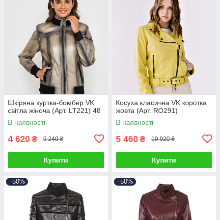
Шкіряна куртка-бомбер VK
Косуха класична VK коротка
світла жіноча (Арт. LT221) 48
жовта (Арт. RO291)
В наявності
В наявності
4 620
5 460
₴
₴
9 240 ₴
10 920 ₴
Купити
Купити
–50%
–50%