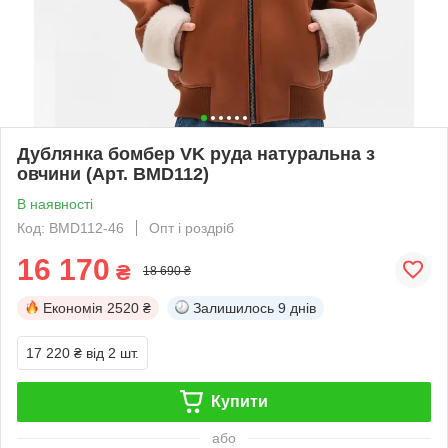
Дублянка бомбер VK руда натуральна з
овчини (Арт. BMD112)
В наявності
Код: BMD112-46
Опт і роздріб
16 170
₴
18 690 ₴
Економія
2520 ₴
Залишилось
9 днів
17 220 ₴
від 2 шт.
Купити
або