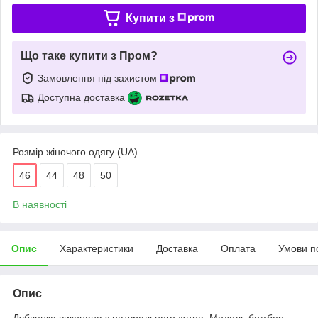
Купити з
Що таке купити з Пром?
Замовлення під захистом
Доступна доставка
Розмір жіночого одягу (UA)
46
44
48
50
В наявності
Опис
Характеристики
Доставка
Оплата
Умови п
Опис
Дублянка виконана з натурального хутра. Модель бомбер.