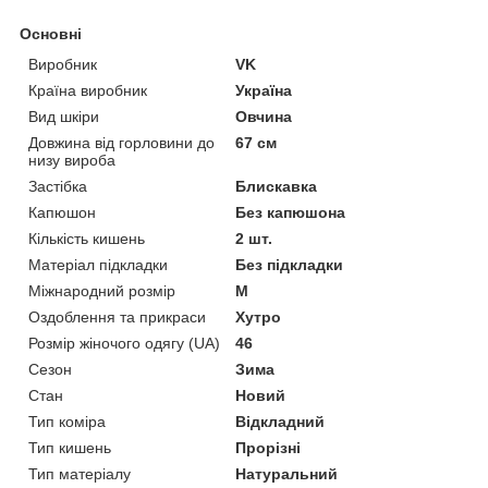
Основні
Виробник
VK
Країна виробник
Україна
Вид шкіри
Овчина
Довжина від горловини до
67 см
низу вироба
Застібка
Блискавка
Капюшон
Без капюшона
Кількість кишень
2 шт.
Матеріал підкладки
Без підкладки
Міжнародний розмір
M
Оздоблення та прикраси
Хутро
Розмір жіночого одягу (UA)
46
Сезон
Зима
Стан
Новий
Тип коміра
Відкладний
Тип кишень
Прорізні
Тип матеріалу
Натуральний