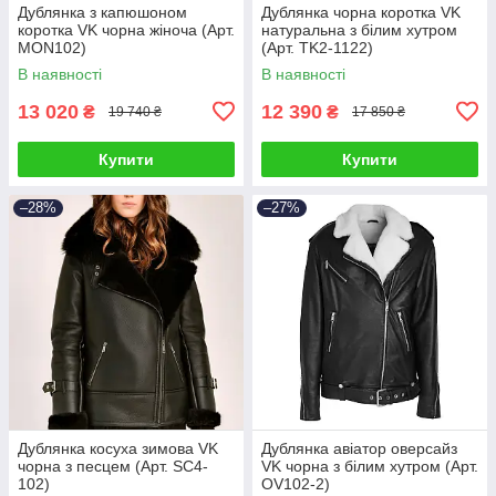
Дублянка з капюшоном
Дублянка чорна коротка VK
коротка VK чорна жіноча (Арт.
натуральна з білим хутром
MON102)
(Арт. TK2-1122)
В наявності
В наявності
13 020
12 390
₴
₴
19 740 ₴
17 850 ₴
Купити
Купити
–28%
–27%
Дублянка косуха зимова VK
Дублянка авіатор оверсайз
чорна з песцем (Арт. SC4-
VK чорна з білим хутром (Арт.
102)
OV102-2)