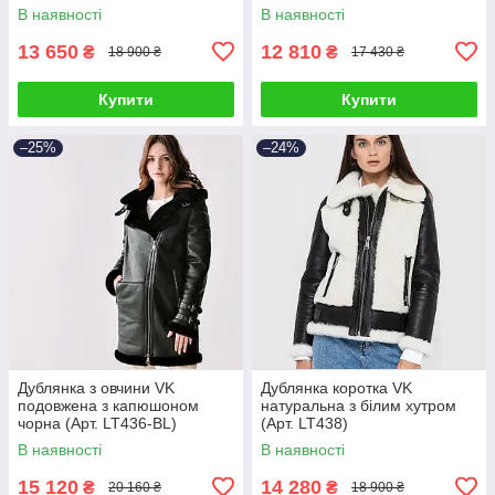
В наявності
В наявності
13 650
12 810
₴
₴
18 900 ₴
17 430 ₴
Купити
Купити
–25%
–24%
Дублянка з овчини VK
Дублянка коротка VK
подовжена з капюшоном
натуральна з білим хутром
чорна (Арт. LT436-BL)
(Арт. LT438)
В наявності
В наявності
15 120
14 280
₴
₴
20 160 ₴
18 900 ₴