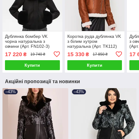
Дублянка бомбер VK
Коротка руда дублянка VK
Дубл
чорна натуральна з
з білим хутром
з ов
овчини (Арт. FN102-3)
натуральна (Арт. TK112)
(Арт
17 220
15 330
17 
₴
₴
19 740 ₴
17 850 ₴
Купити
Купити
Акційні пропозиції та новинки
–43%
–43%