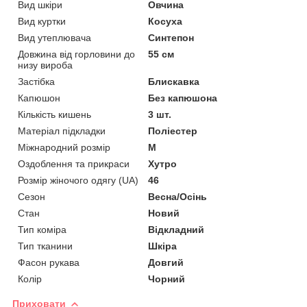
Вид шкіри
Овчина
Вид куртки
Косуха
Вид утеплювача
Синтепон
Довжина від горловини до
55 см
низу вироба
Застібка
Блискавка
Капюшон
Без капюшона
Кількість кишень
3 шт.
Матеріал підкладки
Поліестер
Міжнародний розмір
M
Оздоблення та прикраси
Хутро
Розмір жіночого одягу (UA)
46
Сезон
Весна/Осінь
Стан
Новий
Тип коміра
Відкладний
Тип тканини
Шкіра
Фасон рукава
Довгий
Колір
Чорний
Приховати