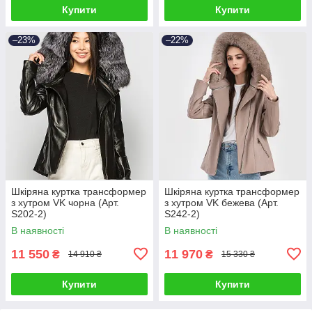
Купити
Купити
–23%
–22%
Шкіряна куртка трансформер
Шкіряна куртка трансформер
з хутром VK чорна (Арт.
з хутром VK бежева (Арт.
S202-2)
S242-2)
В наявності
В наявності
11 550
11 970
₴
₴
14 910 ₴
15 330 ₴
Купити
Купити