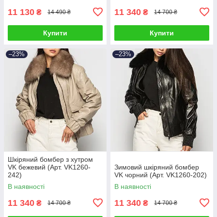
11 130
11 340
₴
₴
14 490 ₴
14 700 ₴
Купити
Купити
–23%
–23%
Шкіряний бомбер з хутром
VK бежевий (Арт. VK1260-
Зимовий шкіряний бомбер
242)
VK чорний (Арт. VK1260-202)
В наявності
В наявності
11 340
11 340
₴
₴
14 700 ₴
14 700 ₴