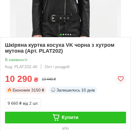
Шкіряна куртка косуха VK чорна з хутром
мутона (Арт. PLAT202)
В наявності
Код: PLAT202-46
Опт і роздріб
10 290
₴
13 440 ₴
Економія
3150 ₴
Залишилось
10 днів
9 660 ₴
від 2 шт.
Купити
або