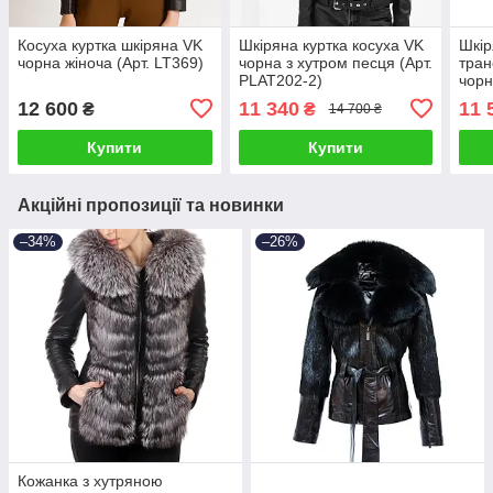
Косуха куртка шкіряна VK
Шкіряна куртка косуха VK
Шкір
чорна жіноча (Арт. LT369)
чорна з хутром песця (Арт.
тран
PLAT202-2)
чорн
12 600
11 340
11 
₴
₴
14 700 ₴
Купити
Купити
Акційні пропозиції та новинки
–34%
–26%
Кожанка з хутряною