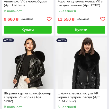
жилеткою VK з чорнобурки
Коротка хутряна куртка VK з
(Арт. D202-3)
песцем зимова (Арт. B202)
В наявності
В наявності
9 660
11 550
₴
₴
14 700 ₴
15 540 ₴
Купити
Купити
–23%
–23%
Шкіряна куртка трансформер
Шкіряна куртка косуха VK
з хутром VK чорна (Арт.
чорна з хутром песця (Арт.
S202)
PLAT202-2)
В наявності
В наявності