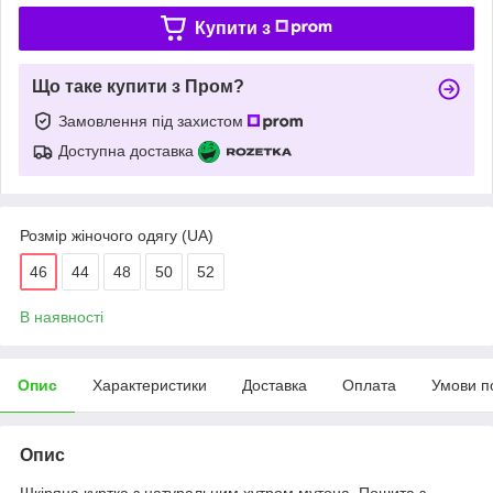
Купити з
Що таке купити з Пром?
Замовлення під захистом
Доступна доставка
Розмір жіночого одягу (UA)
46
44
48
50
52
В наявності
Опис
Характеристики
Доставка
Оплата
Умови п
Опис
Шкіряна куртка з натуральним хутром мутона. Пошита з