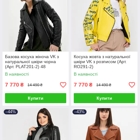
Базова косуха жіноча VK з
Косуха жовта з натуральної
натуральної шкіри чорна
шкіри VK з розписом (Арт.
(Арт. PLAT201-2) 48
RO291-2)
В наявності
В наявності
7 770
7 770
₴
₴
14 490 ₴
14 490 ₴
Купити
Купити
–44%
–43%