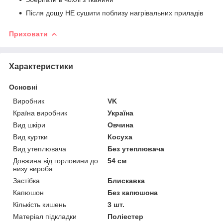
Після дощу НЕ сушити поблизу нагрівальних приладів
Приховати
Характеристики
Основні
Виробник
VK
Країна виробник
Україна
Вид шкіри
Овчина
Вид куртки
Косуха
Вид утеплювача
Без утеплювача
Довжина від горловини до
54 см
низу вироба
Застібка
Блискавка
Капюшон
Без капюшона
Кількість кишень
3 шт.
Матеріал підкладки
Поліестер