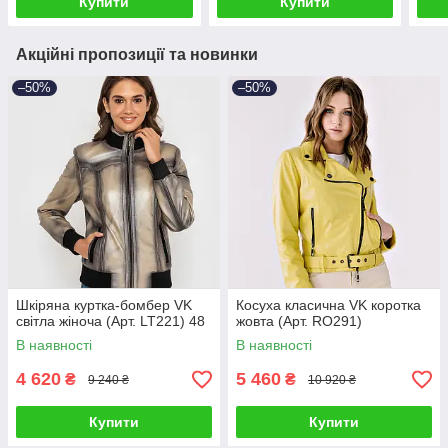
Купити
Купити
Акційні пропозиції та новинки
–50%
–50%
Шкіряна куртка-бомбер VK
Косуха класична VK коротка
світла жіноча (Арт. LT221) 48
жовта (Арт. RO291)
В наявності
В наявності
4 620
5 460
₴
₴
9 240 ₴
10 920 ₴
Купити
Купити