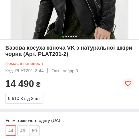
Базова косуха жіноча VK з натуральної шкіри
чорна (Арт. PLAT201-2)
Немає в наявності
Код: PLAT201-2-44
Опт і роздріб
14 490
₴
8 610 ₴
від 2 шт.
Розмір жіночого одягу (UA)
44
46
50