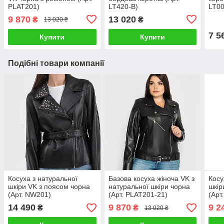
PLAT201)
LT420-B)
LT00
9 870
13 020
₴
₴
13 020 ₴
7 5
Купити
Купити
Подібні товари компанії
Косуха з натуральної
Базова косуха жіноча VK з
Косу
шкіри VK з поясом чорна
натуральної шкіри чорна
шкір
(Арт. NW201)
(Арт. PLAT201-21)
(Арт
14 490
9 870
9 2
₴
₴
13 020 ₴