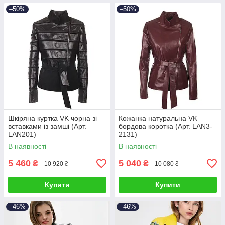
–50%
–50%
Шкіряна куртка VK чорна зі
Кожанка натуральна VK
вставками із замші (Арт.
бордова коротка (Арт. LAN3-
LAN201)
2131)
В наявності
В наявності
5 460
5 040
₴
₴
10 920 ₴
10 080 ₴
Купити
Купити
–46%
–46%