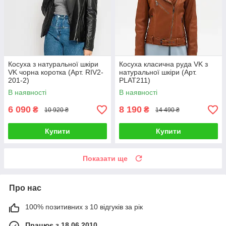
Косуха з натуральної шкіри
Косуха класична руда VK з
VK чорна коротка (Арт. RIV2-
натуральної шкіри (Арт.
201-2)
PLAT211)
В наявності
В наявності
6 090
8 190
₴
₴
10 920 ₴
14 490 ₴
Купити
Купити
Показати ще
Про нас
100% позитивних з 10 відгуків за рік
Працює з 18.06.2010