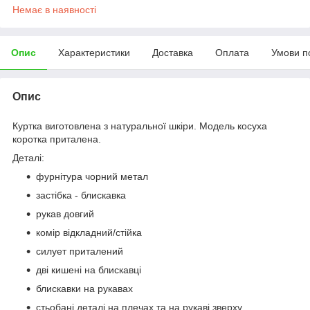
Немає в наявності
Опис
Характеристики
Доставка
Оплата
Умови п
Опис
Куртка виготовлена з натуральної шкіри. Модель косуха
коротка приталена.
Деталі:
фурнітура чорний метал
застібка - блискавка
рукав довгий
комір відкладний/стійка
силует приталений
дві кишені на блискавці
блискавки на рукавах
стьобані деталі на плечах та на рукаві зверху