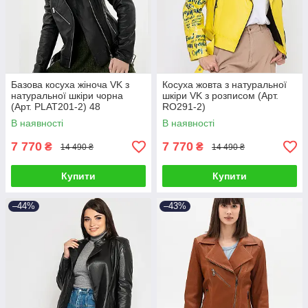
Базова косуха жіноча VK з
Косуха жовта з натуральної
натуральної шкіри чорна
шкіри VK з розписом (Арт.
(Арт. PLAT201-2) 48
RO291-2)
В наявності
В наявності
7 770
7 770
₴
₴
14 490 ₴
14 490 ₴
Купити
Купити
–44%
–43%