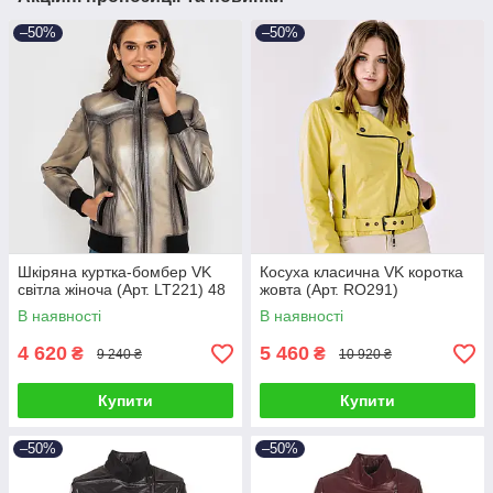
–50%
–50%
Шкіряна куртка-бомбер VK
Косуха класична VK коротка
світла жіноча (Арт. LT221) 48
жовта (Арт. RO291)
В наявності
В наявності
4 620
5 460
₴
₴
9 240 ₴
10 920 ₴
Купити
Купити
–50%
–50%