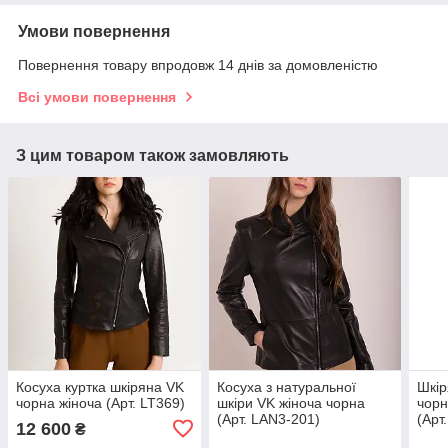
Умови повернення
Повернення товару впродовж 14 днів за домовленістю
Всі умови повернення
З цим товаром також замовляють
Косуха куртка шкіряна VK
Косуха з натуральної
Шкір
чорна жіноча (Арт. LT369)
шкіри VK жіноча чорна
чорн
(Арт. LAN3-201)
(Арт
12 600
₴