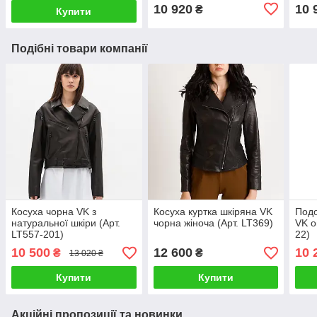
10 920
10 
₴
Купити
Подібні товари компанії
Косуха чорна VK з
Косуха куртка шкіряна VK
Подо
натуральної шкіри (Арт.
чорна жіноча (Арт. LT369)
VK о
LT557-201)
22)
10 500
12 600
10 
₴
₴
13 020 ₴
Купити
Купити
Акційні пропозиції та новинки