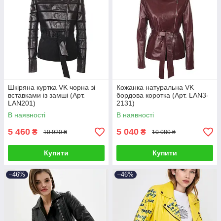
Шкіряна куртка VK чорна зі
Кожанка натуральна VK
вставками із замші (Арт.
бордова коротка (Арт. LAN3-
LAN201)
2131)
В наявності
В наявності
5 460
5 040
₴
₴
10 920 ₴
10 080 ₴
Купити
Купити
–46%
–46%