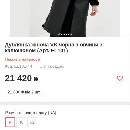
Дублянка жіноча VK чорна з овчини з
капюшоном (Арт. EL101)
Немає в наявності
Код: EL101-44
Опт і роздріб
21 420
₴
21 000 ₴
від 2 шт.
Розмір жіночого одягу (UA)
44
48
52