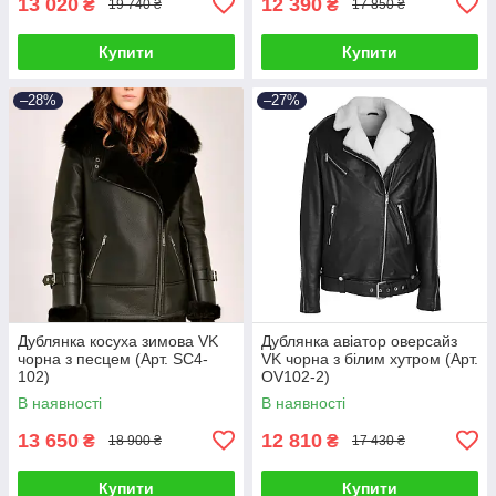
13 020
12 390
₴
₴
19 740 ₴
17 850 ₴
Купити
Купити
–28%
–27%
Дублянка косуха зимова VK
Дублянка авіатор оверсайз
чорна з песцем (Арт. SC4-
VK чорна з білим хутром (Арт.
102)
OV102-2)
В наявності
В наявності
13 650
12 810
₴
₴
18 900 ₴
17 430 ₴
Купити
Купити