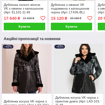
Дубленка пальто жіноче
Дублянка з овчини VK
Дубл
VK з овчини з капюшоном
подовжена з капюшоном
з ов
(Арт. EL101-2) 46
чорна (Арт. LT436-BL)
(Арт
17 640
15 120
20 
₴
₴
21 420 ₴
20 160 ₴
Купити
Купити
Акційні пропозиції та новинки
–43%
–43%
Дублянка косуха VK чорна з
Дублянка косуха VK чорна з
принтом довга (Арт. LA3-101-
принтом довга (Арт. LA3-101)
2) 48