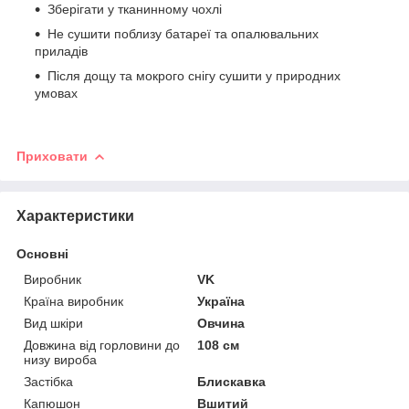
Зберігати у тканинному чохлі
Не сушити поблизу батареї та опалювальних
приладів
Після дощу та мокрого снігу сушити у природних
умовах
Приховати
Характеристики
Основні
Виробник
VK
Країна виробник
Україна
Вид шкіри
Овчина
Довжина від горловини до
108 см
низу вироба
Застібка
Блискавка
Капюшон
Вшитий