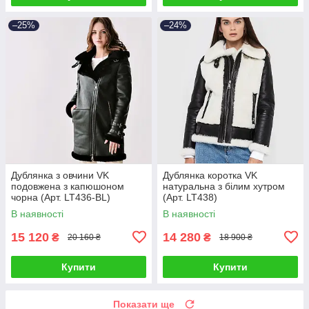
–25%
–24%
Дублянка з овчини VK
Дублянка коротка VK
подовжена з капюшоном
натуральна з білим хутром
чорна (Арт. LT436-BL)
(Арт. LT438)
В наявності
В наявності
15 120
14 280
₴
₴
20 160 ₴
18 900 ₴
Купити
Купити
Показати ще