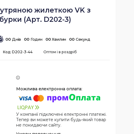
хутряною жилеткою VK з
урки (Арт. D202-3)
0
0
Днів
0
0
Годин
0
0
Хвилин
0
0
Секунд
Код:
D202-3-44
Оптом і в роздріб
У компанії підключені електронні платежі.
Тепер ви можете купити будь-який товар
не покидаючи сайту.