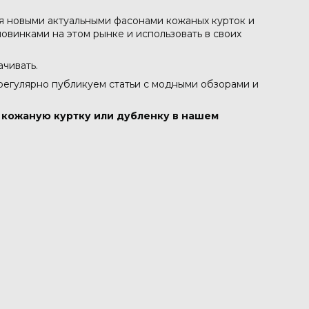
ся новыми актуальными фасонами кожаных курток и
овинками на этом рынке и использовать в своих
ачивать.
 регулярно публикуем статьи с модными обзорами и
в кожаную куртку или дубленку в нашем