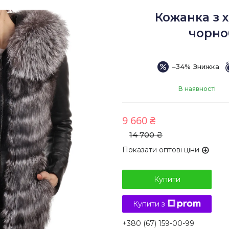
Кожанка з 
чорноб
–34%
В наявності
9 660 ₴
14 700 ₴
Показати оптові ціни
Купити
Купити з
+380 (67) 159-00-99