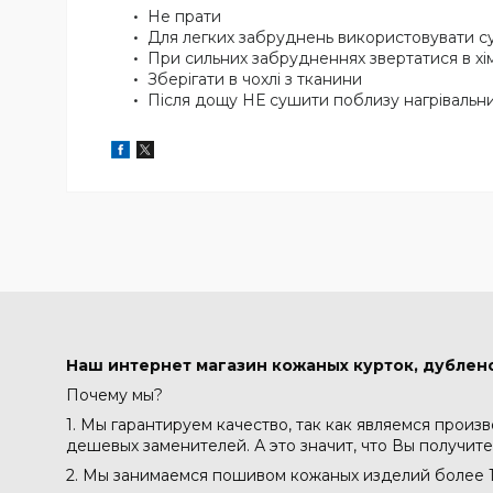
Не прати
Для легких забруднень використовувати с
При сильних забрудненнях звертатися в х
Зберігати в чохлі з тканини
Після дощу НЕ сушити поблизу нагрівальни
Наш интернет магазин кожаных курток, дублено
Почему мы?
1. Мы гарантируем качество, так как являемся произ
дешевых заменителей. А это значит, что Вы получите
2. Мы занимаемся пошивом кожаных изделий более 1