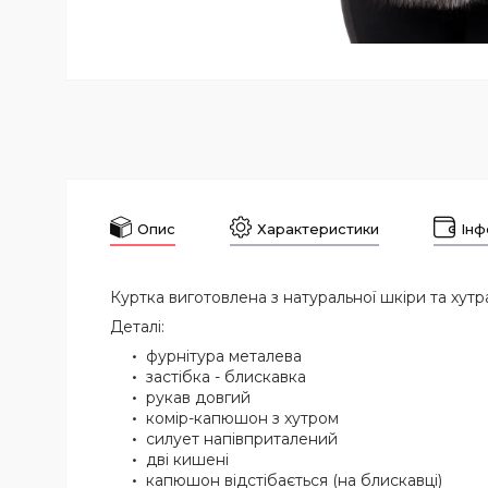
Опис
Характеристики
Інф
Куртка виготовлена з натуральної шкіри та хут
Деталі:
фурнітура металева
застібка - блискавка
рукав довгий
комір-капюшон з хутром
силует напівприталений
дві кишені
капюшон відстібається (на блискавці)