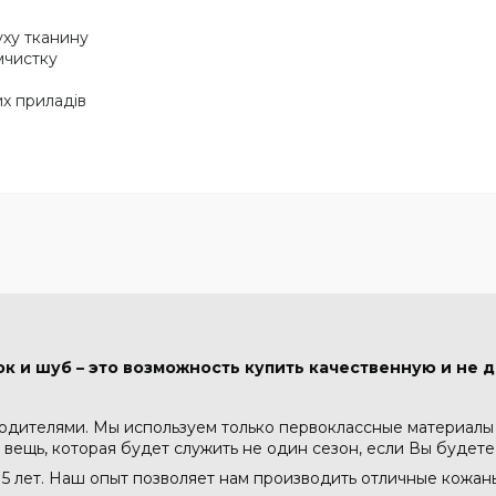
уху тканину
імчистку
х приладів
к и шуб – это возможность купить качественную и не д
водителями. Мы используем только первоклассные материалы -
 вещь, которая будет служить не один сезон, если Вы будете
5 лет. Наш опыт позволяет нам производить отличные кожа