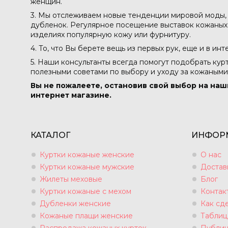
женщин.
3. Мы отслеживаем новые тенденции мировой моды, 
дубленок. Регулярное посещение выставок кожаных м
изделиях популярную кожу или фурнитуру.
4. То, что Вы берете вещь из первых рук, еще и в ин
5. Наши консультанты всегда помогут подобрать кур
полезными советами по выбору и уходу за кожаными
Вы не пожалеете, остановив свой выбор на наш
интернет магазине.
КАТАЛОГ
ИНФОР
Куртки кожаные женские
О нас
Куртки кожаные мужские
Достав
Жилеты меховые
Блог
Куртки кожаные с мехом
Контак
Дубленки женские
Как сде
Кожаные плащи женские
Таблиц
Распродажа кожаных курток
Публич