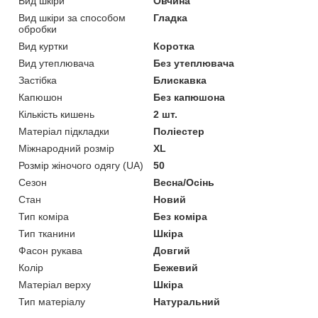
Вид шкіри
Овчина
Вид шкіри за способом
Гладка
обробки
Вид куртки
Коротка
Вид утеплювача
Без утеплювача
Застібка
Блискавка
Капюшон
Без капюшона
Кількість кишень
2 шт.
Матеріал підкладки
Поліестер
Міжнародний розмір
XL
Розмір жіночого одягу (UA)
50
Сезон
Весна/Осінь
Стан
Новий
Тип коміра
Без коміра
Тип тканини
Шкіра
Фасон рукава
Довгий
Колір
Бежевий
Матеріал верху
Шкіра
Тип матеріалу
Натуральний