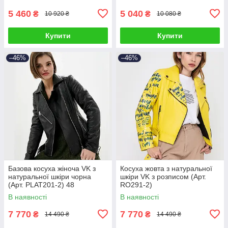
5 460
5 040
₴
₴
10 920 ₴
10 080 ₴
Купити
Купити
–46%
–46%
Базова косуха жіноча VK з
Косуха жовта з натуральної
натуральної шкіри чорна
шкіри VK з розписом (Арт.
(Арт. PLAT201-2) 48
RO291-2)
В наявності
В наявності
7 770
7 770
₴
₴
14 490 ₴
14 490 ₴