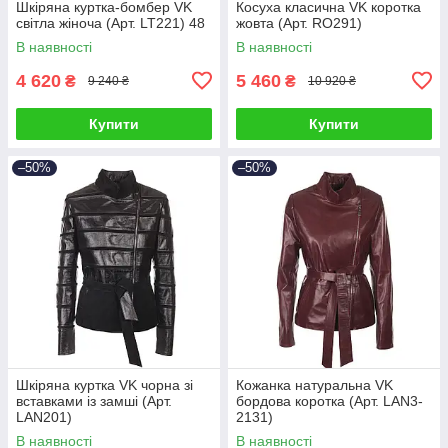
Шкіряна куртка-бомбер VK
Косуха класична VK коротка
світла жіноча (Арт. LT221) 48
жовта (Арт. RO291)
В наявності
В наявності
4 620
5 460
₴
₴
9 240 ₴
10 920 ₴
Купити
Купити
–50%
–50%
Шкіряна куртка VK чорна зі
Кожанка натуральна VK
вставками із замші (Арт.
бордова коротка (Арт. LAN3-
LAN201)
2131)
В наявності
В наявності