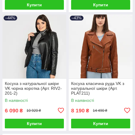
Купити
Купити
–44%
–43%
Косуха з натуральної шкіри
Косуха класична руда VK з
VK чорна коротка (Арт. RIV2-
натуральної шкіри (Арт.
201-2)
PLAT211)
В наявності
В наявності
6 090
8 190
₴
₴
10 920 ₴
14 490 ₴
Купити
Купити