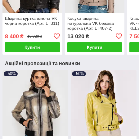
Шкіряна куртка жіноча VK
Косуха шкіряна
Клас
чорна коротка (Арт. LT311)
натуральна VK бежева
VK ч
коротка (Арт. LT407-2)
KEL2
8 400
13 020
7 5
₴
₴
10 920 ₴
Купити
Купити
Акційні пропозиції та новинки
–50%
–50%