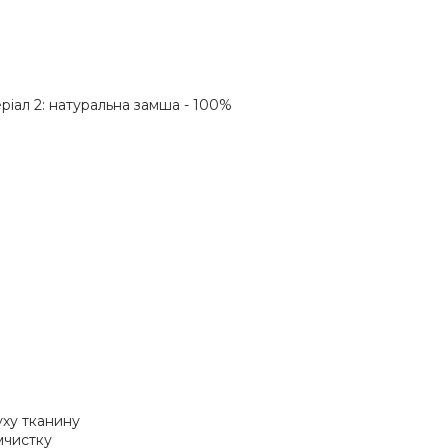
еріал 2: натуральна замша - 100%
уху тканину
імчистку