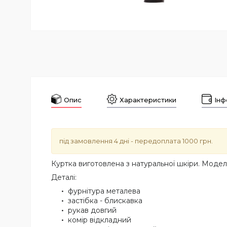
Опис
Характеристики
Інф
під замовлення 4 дні - передоплата 1000 грн.
Куртка виготовлена з натуральної шкіри. Моде
Деталі:
фурнітура металева
застібка - блискавка
рукав довгий
комір відкладний