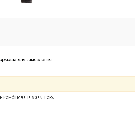
ормація для замовлення
ль комбінована з замшою.