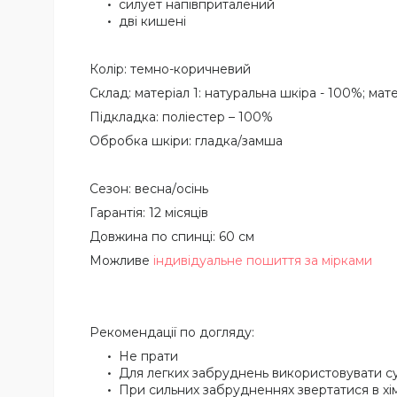
силует напівприталений
дві кишені
Колір: темно-коричневий
Склад: матеріал 1: натуральна шкіра - 100%; мат
Підкладка: поліестер – 100%
Обробка шкіри: гладка/замша
Сезон: весна/осінь
Гарантія: 12 місяців
Довжина по спинці: 60 см
Можливе
індивідуальне пошиття за мірками
Рекомендації по догляду:
Не прати
Для легких забруднень використовувати с
При сильних забрудненнях звертатися в х