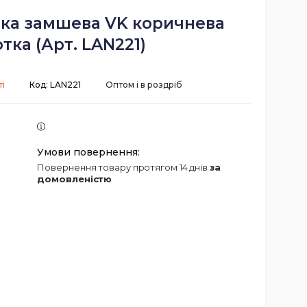
тка замшева VK коричнева
тка (Арт. LAN221)
і
Код:
LAN221
Оптом і в роздріб
повернення товару протягом 14 днів
за
домовленістю