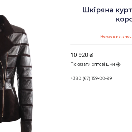
Шкіряна кур
коро
Немає в наявност
10 920 ₴
Показати оптові ціни
+380 (67) 159-00-99