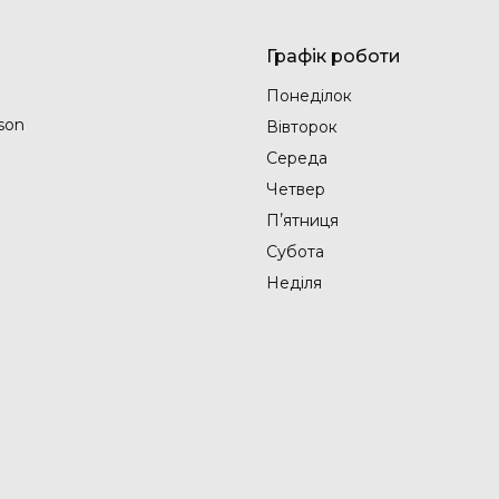
Графік роботи
Понеділок
son
Вівторок
Середа
Четвер
Пʼятниця
Субота
Неділя