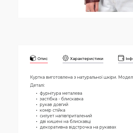
Опис
Характеристики
Інф
Куртка виготовлена з натуральної шкіри. Моде
Деталі:
фурнітура металева
застібка - блискавка
рукав довгий
комір стійка
силует напівприталений
дві кишені на блискавці
декоративна відстрочка на рукавах