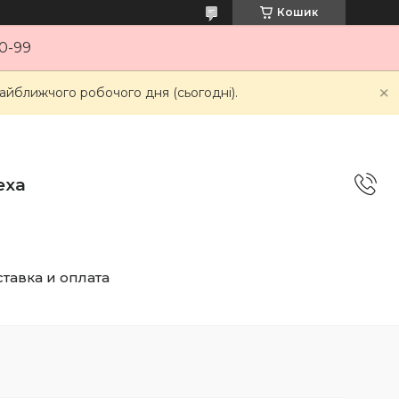
Кошик
0-99
айближчого робочого дня (сьогодні).
еха
тавка и оплата