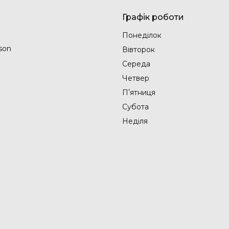
Графік роботи
Понеділок
son
Вівторок
Середа
Четвер
Пʼятниця
Субота
Неділя