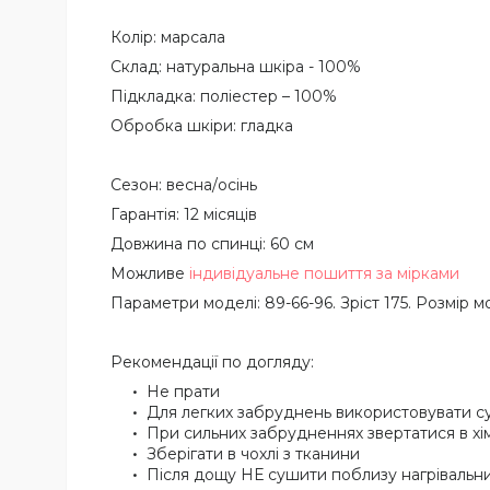
Колір: марсала
Склад: натуральна шкіра - 100%
Підкладка: поліестер – 100%
Обробка шкіри: гладка
Сезон: весна/осінь
Гарантія: 12 місяців
Довжина по спинці: 60 см
Можливе
індивідуальне пошиття за мірками
Параметри моделі: 89-66-96. Зріст 175. Розмір мо
Рекомендації по догляду:
Не прати
Для легких забруднень використовувати с
При сильних забрудненнях звертатися в х
Зберігати в чохлі з тканини
Після дощу НЕ сушити поблизу нагрівальни