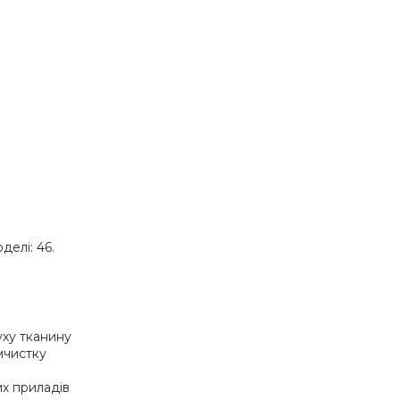
делі: 46.
уху тканину
імчистку
х приладів