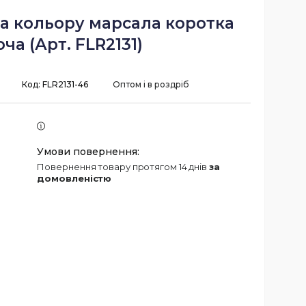
а кольору марсала коротка
ча (Арт. FLR2131)
Код:
FLR2131-46
Оптом і в роздріб
повернення товару протягом 14 днів
за
домовленістю