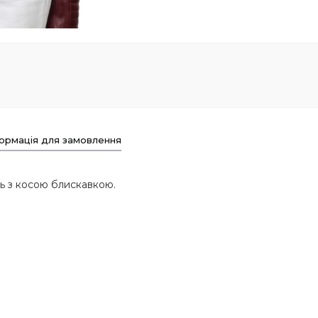
ормація для замовлення
ль з косою блискавкою.