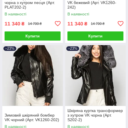
чорна з хутром песця (Арт.
VK бежевий (Арт. VK1260-
PLAT202-2)
242)
В наявності
В наявності
11 340
11 340
₴
₴
14 700 ₴
14 700 ₴
Купити
Купити
–23%
–23%
Шкіряна куртка трансформер
Зимовий шкіряний бомбер
з хутром VK чорна (Арт.
VK чорний (Арт. VK1260-202)
S202-2)
В наявності
В наявності