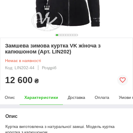
Замшева зимова куртка VK жіноча з
капюшоном (Арт. LIN202)
Немає в наявності
Код: LIN202-44
Роздріб
12 600
₴
Опис
Характеристики
Доставка
Оплата
Умови 
Опис
Куртка виготовлена з натуральної замші. Модель куртка
коротка з капюшоном.