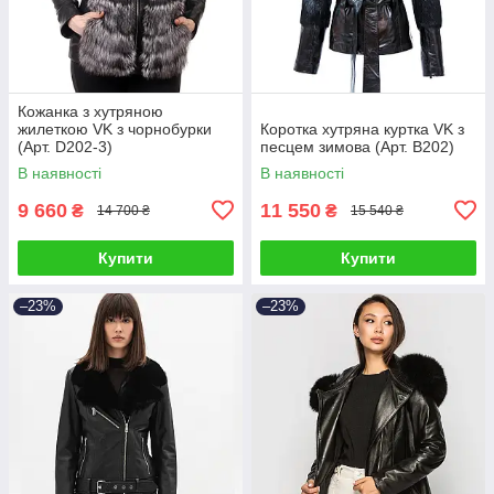
Кожанка з хутряною
жилеткою VK з чорнобурки
Коротка хутряна куртка VK з
(Арт. D202-3)
песцем зимова (Арт. B202)
В наявності
В наявності
9 660
11 550
₴
₴
14 700 ₴
15 540 ₴
Купити
Купити
–23%
–23%