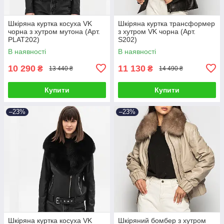
Шкіряна куртка косуха VK
Шкіряна куртка трансформер
чорна з хутром мутона (Арт.
з хутром VK чорна (Арт.
PLAT202)
S202)
В наявності
В наявності
10 290
11 130
₴
₴
13 440 ₴
14 490 ₴
Купити
Купити
–23%
–23%
Шкіряна куртка косуха VK
Шкіряний бомбер з хутром