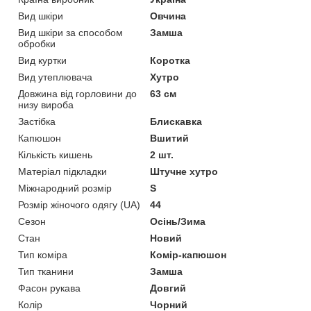
Вид шкіри
Овчина
Вид шкіри за способом
Замша
обробки
Вид куртки
Коротка
Вид утеплювача
Хутро
Довжина від горловини до
63 см
низу вироба
Застібка
Блискавка
Капюшон
Вшитий
Кількість кишень
2 шт.
Матеріал підкладки
Штучне хутро
Міжнародний розмір
S
Розмір жіночого одягу (UA)
44
Сезон
Осінь/Зима
Стан
Новий
Тип коміра
Комір-капюшон
Тип тканини
Замша
Фасон рукава
Довгий
Колір
Чорний