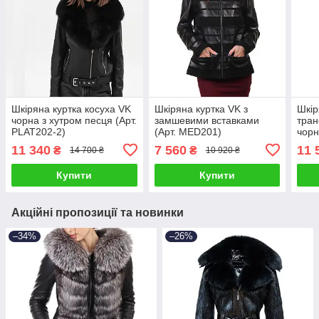
Шкіряна куртка косуха VK
Шкіряна куртка VK з
Шкір
чорна з хутром песця (Арт.
замшевими вставками
тран
PLAT202-2)
(Арт. MED201)
чорн
11 340
7 560
11 
₴
₴
14 700 ₴
10 920 ₴
Купити
Купити
Акційні пропозиції та новинки
–34%
–26%