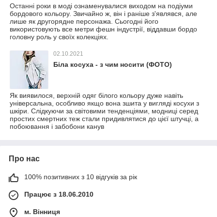
Останні роки в моді ознаменувалися виходом на подіуми
бордового кольору. Звичайно ж, він і раніше з'являвся, але
лише як другорядне персонажа. Сьогодні його
використовують все метри фешн індустрії, віддавши бордо
головну роль у своїх колекціях.
02.10.2021
Біла косуха - з чим носити (ФОТО)
Як виявилося, верхній одяг білого кольору дуже навіть
універсальна, особливо якщо вона зшита у вигляді косухи з
шкіри. Слідкуючи за світовими тенденціями, модниці серед
простих смертних теж стали придивлятися до цієї штучці, а
побоювання і забобони канув
Про нас
100% позитивних з 10 відгуків за рік
Працює з 18.06.2010
м. Вінниця