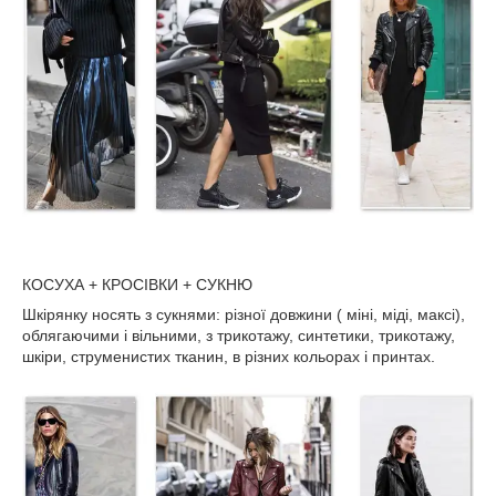
КОСУХА + КРОСІВКИ + СУКНЮ
Шкірянку носять з сукнями: різної довжини ( міні, міді, максі),
облягаючими і вільними, з трикотажу, синтетики, трикотажу,
шкіри, струменистих тканин, в різних кольорах і принтах.