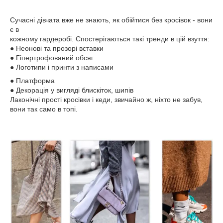
Сучасні дівчата вже не знають, як обійтися без кросівок - вони
є в
кожному гардеробі. Спостерігаються такі тренди в цій взуття:
● Неонові та прозорі вставки
● Гіпертрофований обсяг
● Логотипи і принти з написами
● Платформа
● Декорація у вигляді блискіток, шипів
Лаконічні прості кросівки і кеди, звичайно ж, ніхто не забув,
вони так само в топі.