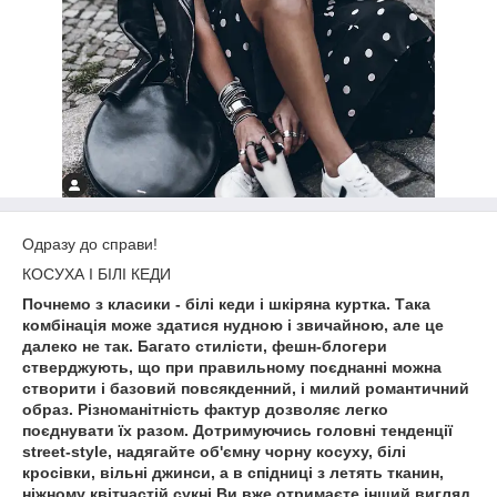
Одразу до справи!
КОСУХА І БІЛІ КЕДИ
Почнемо з класики - білі кеди і шкіряна куртка. Така
комбінація може здатися нудною і звичайною, але це
далеко не так. Багато стилісти, фешн-блогери
стверджують, що при правильному поєднанні можна
створити і базовий повсякденний, і милий романтичний
образ. Різноманітність фактур дозволяє легко
поєднувати їх разом. Дотримуючись головні тенденції
street-style, надягайте об'ємну чорну косуху, білі
кросівки, вільні джинси, а в спідниці з летять тканин,
ніжному квітчастій сукні Ви вже отримаєте інший вигляд.